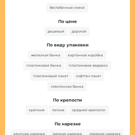
бестабачные смеси
По цене
дешевый
дорогой
По виду упаковки
железная банка
картонная коробка
пластиковая банка
пластиковое ведерко
пластиковый пакет
софттач пакет
стеклянная банка
По крепости
крепкие
легкие
средней крепости
По нарезке
крупная нарезка
мелкая нарезка
средняя нарезка