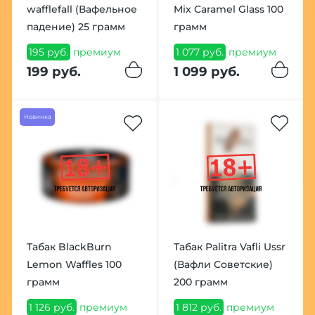
wafflefall (Вафельное
Mix Caramel Glass 100
падение) 25 грамм
грамм
195 руб.
премиум
1 077 руб.
премиум
199 руб.
1 099 руб.
Новинка
Табак BlackBurn
Табак Palitra Vafli Ussr
Lemon Waffles 100
(Вафли Советские)
грамм
200 грамм
1 126 руб.
премиум
1 812 руб.
премиум