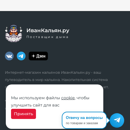
ИванКальян.ру
Поставщик дыма
Интернет-магазин кальянов ИванКальян.ру - ваш
путеводитель в мир кальяна. Накопительная система
скидок, промокоды, акции. Удобный личный кабинет.
Мы используем файлы
cookie
, чтобы
* мы не осуществляем дистанционную продажу
улучшить сайт для вас
табачной продукции розничным клиентам
Принять
Отвечу на вопросы
по товарам и заказам