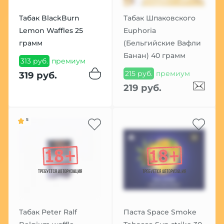
Табак BlackBurn
Табак Шпаковского
Lemon Waffles 25
Euphoria
грамм
(Бельгийские Вафли
Банан) 40 грамм
313 руб.
премиум
215 руб.
премиум
319 руб.
219 руб.
5
Табак Peter Ralf
Паста Space Smoke