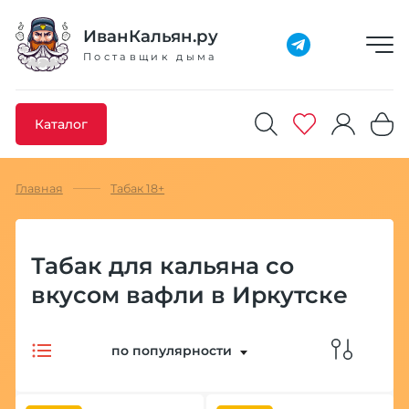
Добавлено максимальное кол-во товара
Товар добавлен в избранное
Товар удален из избранного
Товар добавлен в корзину
Промокод скопирован
ИванКальян.ру
Поставщик дыма
Каталог
Главная
Табак 18+
Табак для кальяна со
вкусом вафли в Иркутске
по популярности