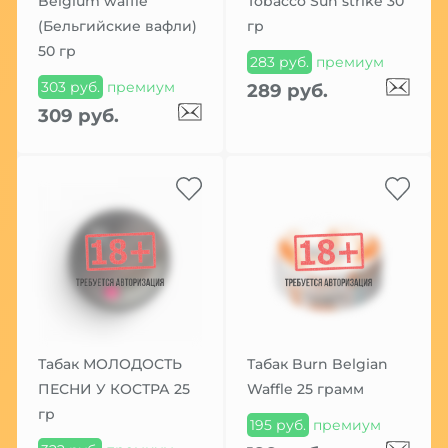
Belgium waffle
Tobacco Sun strike 30
(Бельгийские вафли)
гр
50 гр
283 руб.
премиум
303 руб.
премиум
289 руб.
309 руб.
Табак МОЛОДОСТЬ
Табак Burn Belgian
ПЕСНИ У КОСТРА 25
Waffle 25 грамм
гр
195 руб.
премиум