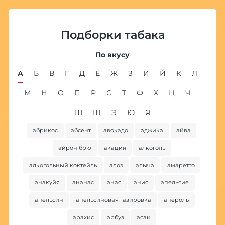
Подборки табака
По вкусу
А
Б
В
Г
Д
Е
Ж
З
И
Й
К
Л
М
Н
О
П
Р
С
Т
Ф
Х
Ц
Ч
Ш
Щ
Э
Ю
Я
абрикос
абсент
авокадо
аджика
айва
ба
айрон брю
акация
алкоголь
алкогольный коктейль
алоэ
алыча
амаретто
анакуйя
ананас
анас
анис
апельсие
апельсин
апельсиновая газировка
апероль
арахис
арбуз
асаи