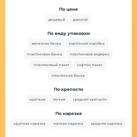
По цене
дешевый
дорогой
По виду упаковки
железная банка
картонная коробка
пластиковая банка
пластиковое ведерко
пластиковый пакет
софттач пакет
стеклянная банка
По крепости
крепкие
легкие
средней крепости
По нарезке
крупная нарезка
мелкая нарезка
средняя нарезка