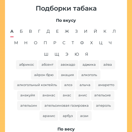
Подборки табака
По вкусу
А
Б
В
Г
Д
Е
Ж
З
И
Й
К
Л
М
Н
О
П
Р
С
Т
Ф
Х
Ц
Ч
Ш
Щ
Э
Ю
Я
абрикос
абсент
авокадо
аджика
айва
ба
айрон брю
акация
алкоголь
алкогольный коктейль
алоэ
алыча
амаретто
анакуйя
ананас
анас
анис
апельсие
апельсин
апельсиновая газировка
апероль
арахис
арбуз
асаи
По весу