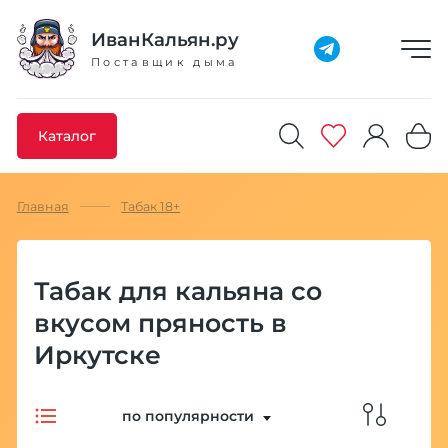
Добавлено максимальное кол-во товара
Товар добавлен в избранное
Товар удален из избранного
Товар добавлен в корзину
Промокод скопирован
ИванКальян.ру
Поставщик дыма
Каталог
Главная
Табак 18+
Табак для кальяна со
вкусом пряность в
Иркутске
по популярности