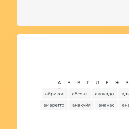
А
Б
В
Г
Д
Е
Ж
З
абрикос
абсент
авокадо
ад
амаретто
анакуйя
ананас
ан