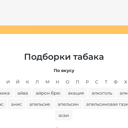
Подборки табака
По вкусу
И
Й
К
Л
М
Н
О
П
Р
С
Т
Ф
Х
жика
айва
айрон брю
акация
алкоголь
алк
ас
анис
апельсие
апельсин
апельсиновая газ
асаи