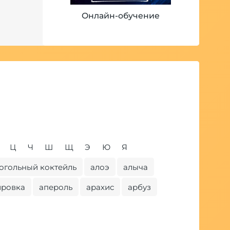
Онлайн-обучение
Ц
Ч
Ш
Щ
Э
Ю
Я
огольный коктейль
алоэ
алыча
бабл
ировка
апероль
арахис
арбуз
бель