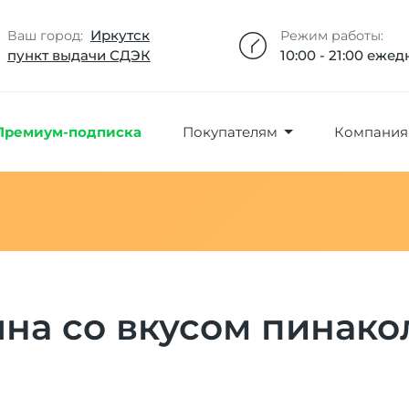
Добавлено максимальное кол-во товара
Товар добавлен в избранное
Товар удален из избранного
Товар добавлен в корзину
Промокод скопирован
Иркутск
Ваш город:
Режим работы:
пункт выдачи СДЭК
10:00 - 21:00 еже
Премиум-подписка
Покупателям
Компания
яна со вкусом пинако