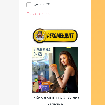
178
смесь
11346
табак
Показать все
Набор #МНЕ НА 3-КУ для
кальяна