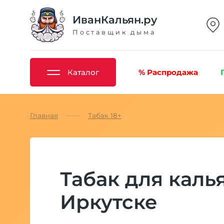
ИванКальян.ру
Поставщик дыма
Каталог
% Распродажа
Главная
Табак 18+
Табак для каль
Иркутске