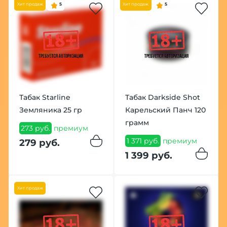
Хит продаж
5
Хит продаж
5
Табак Starline
Табак Darkside Shot
Земляника 25 гр
Карельский Панч 120
грамм
273 руб.
премиум
1 371 руб.
премиум
279 руб.
1 399 руб.
Хит продаж