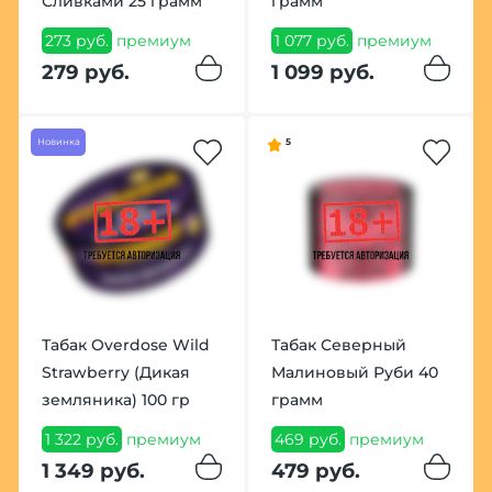
Сливками 25 грамм
грамм
273 руб.
премиум
1 077 руб.
премиум
279 руб.
1 099 руб.
Новинка
5
Табак Overdose Wild
Табак Северный
Strawberry (Дикая
Малиновый Руби 40
земляника) 100 гр
грамм
1 322 руб.
премиум
469 руб.
премиум
1 349 руб.
479 руб.