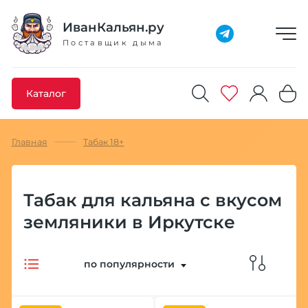
Добавлено максимальное кол-во товара
Товар добавлен в избранное
Товар удален из избранного
Товар добавлен в корзину
Промокод скопирован
ИванКальян.ру
Поставщик дыма
Каталог
Главная
Табак 18+
Табак для кальяна с вкусом
земляники в Иркутске
по популярности