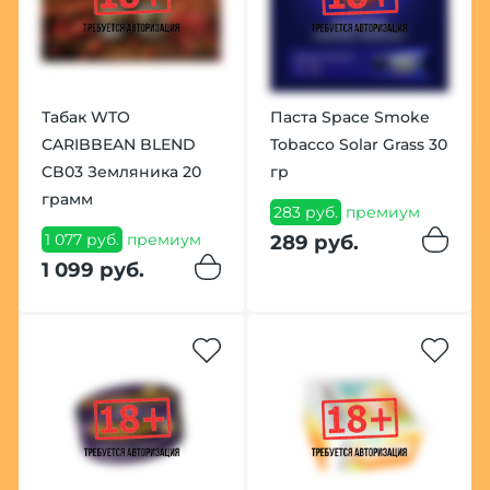
Табак WTO
Паста Space Smoke
CARIBBEAN BLEND
Tobacco Solar Grass 30
CB03 Земляника 20
гр
грамм
283 руб.
премиум
1 077 руб.
премиум
289 руб.
1 099 руб.