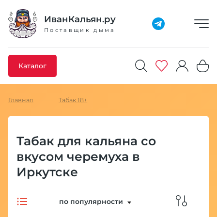
Добавлено максимальное кол-во товара
Товар добавлен в избранное
Товар удален из избранного
Товар добавлен в корзину
Промокод скопирован
ИванКальян.ру
Поставщик дыма
Каталог
Главная
Табак 18+
Табак для кальяна со
вкусом черемуха в
Иркутске
по популярности