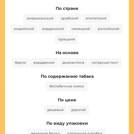
По стране
американский
арабский
египетский
индийский
иорданский
немецкий
российский
турецкий
На основе
берли
вирджиния
диамантина
сигарный лист
По содержанию табака
бестабачные смеси
По цене
дешевый
дорогой
По виду упаковки
железная банка
картонная коробка