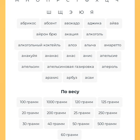
Ш
Щ
Э
Ю
Я
абрикос
абсент
авокадо
аджика
айва
ба
айрон брю
акация
алкоголь
алкогольный коктейль
алоэ
алыча
амаретто
анакуйя
ананас
анас
анис
апельсие
апельсин
апельсиновая газировка
апероль
арахис
арбуз
асаи
По весу
100 грамм
1000 грамм
120 грамм
125 грамм
20 грамм
200 грамм
25 грамм
250 грамм
30 грамм
40 грамм
50 грамм
500 грамм
60 грамм