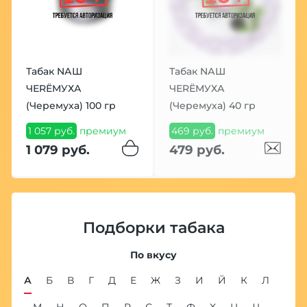
Табак NАШ
Табак NАШ
ЧЕRЁМУХА
ЧЕRЁМУХА
(Черемуха) 100 гр
(Черемуха) 40 гр
1 057 руб.
премиум
469 руб.
премиум
1 079 руб.
479 руб.
Подборки табака
По вкусу
А
Б
В
Г
Д
Е
Ж
З
И
Й
К
Л
М
Н
О
П
Р
С
Т
Ф
Х
Ц
Ч