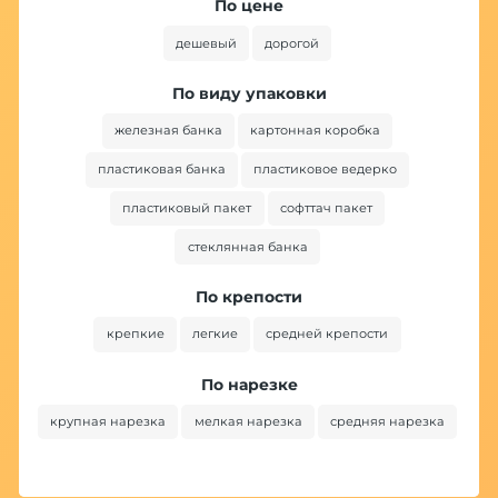
По цене
дешевый
дорогой
По виду упаковки
железная банка
картонная коробка
пластиковая банка
пластиковое ведерко
пластиковый пакет
софттач пакет
стеклянная банка
По крепости
крепкие
легкие
средней крепости
По нарезке
крупная нарезка
мелкая нарезка
средняя нарезка