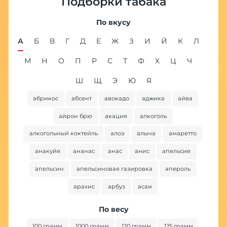
Подборки табака
По вкусу
А
Б
В
Г
Д
Е
Ж
З
И
Й
К
Л
М
Н
О
П
Р
С
Т
Ф
Х
Ц
Ч
Ш
Щ
Э
Ю
Я
абрикос
абсент
авокадо
аджика
айва
ба
айрон брю
акация
алкоголь
алкогольный коктейль
алоэ
алыча
амаретто
анакуйя
ананас
анас
анис
апельсие
апельсин
апельсиновая газировка
апероль
арахис
арбуз
асаи
По весу
100 грамм
1000 грамм
120 грамм
125 грамм