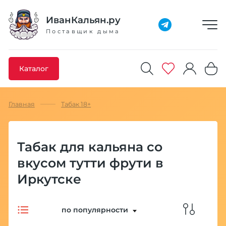
Добавлено максимальное кол-во товара
Товар добавлен в избранное
Товар удален из избранного
Товар добавлен в корзину
Промокод скопирован
ИванКальян.ру
Поставщик дыма
Каталог
Главная
Табак 18+
Табак для кальяна со
вкусом тутти фрути в
Иркутске
по популярности