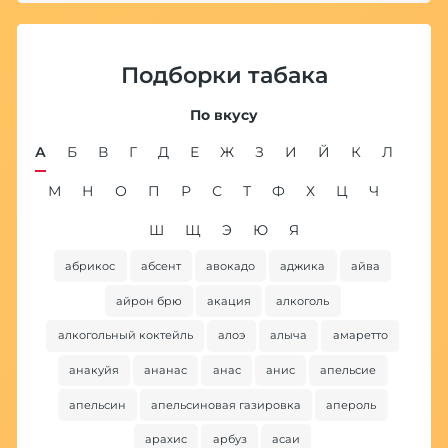
Подборки табака
По вкусу
А
Б
В
Г
Д
Е
Ж
З
И
Й
К
Л
М
Н
О
П
Р
С
Т
Ф
Х
Ц
Ч
Ш
Щ
Э
Ю
Я
абрикос
абсент
авокадо
аджика
айва
ба
айрон брю
акация
алкоголь
алкогольный коктейль
алоэ
алыча
амаретто
анакуйя
ананас
анас
анис
апельсие
апельсин
апельсиновая газировка
апероль
арахис
арбуз
асаи