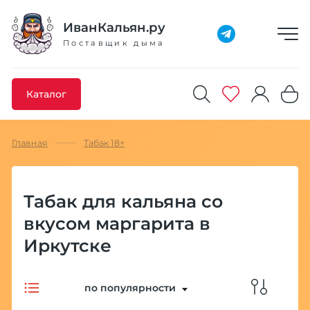
Добавлено максимальное кол-во товара
Товар добавлен в избранное
Товар удален из избранного
Товар добавлен в корзину
Промокод скопирован
ИванКальян.ру
Поставщик дыма
Каталог
Главная
Табак 18+
Табак для кальяна со
вкусом маргарита в
Иркутске
по популярности