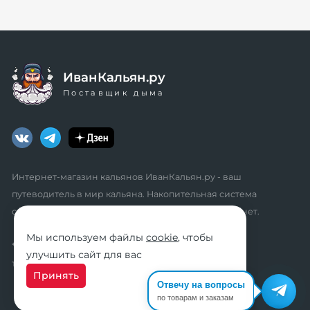
ИванКальян.ру
Поставщик дыма
Интернет-магазин кальянов ИванКальян.ру - ваш
путеводитель в мир кальяна. Накопительная система
скидок, промокоды, акции. Удобный личный кабинет.
Мы используем файлы
cookie
, чтобы
* мы не осуществляем дистанционную продажу
улучшить сайт для вас
табачной продукции розничным клиентам
Принять
Отвечу на вопросы
по товарам и заказам