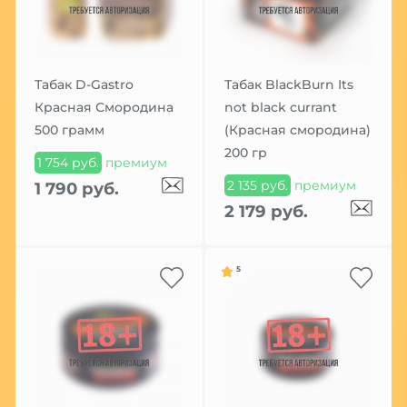
Табак D-Gastro
Табак BlackBurn Its
Красная Смородина
not black currant
500 грамм
(Красная смородина)
200 гр
1 754 руб.
премиум
2 135 руб.
премиум
1 790 руб.
2 179 руб.
5