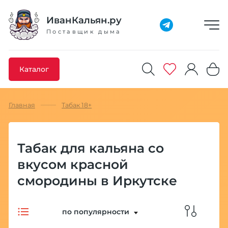
Добавлено максимальное кол-во товара
Товар добавлен в избранное
Товар удален из избранного
Товар добавлен в корзину
Промокод скопирован
ИванКальян.ру
Поставщик дыма
Каталог
Главная
Табак 18+
Табак для кальяна со
вкусом красной
смородины в Иркутске
по популярности