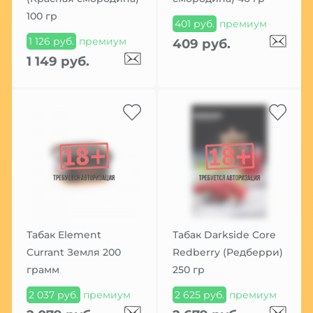
100 гр
401 руб.
премиум
1 126 руб.
премиум
409 руб.
1 149 руб.
Табак Element
Табак Darkside Core
Currant Земля 200
Redberry (Редберри)
грамм
250 гр
2 037 руб.
премиум
2 625 руб.
премиум