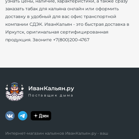
узнать цены, наличие, характеристики, а также сразу
заказать табак для кальяна онлайн или оформить
доставку в удобный для вас офис транспортной
компании СДЭК. ИванКальян - это быстрая доставка в
Иркутск, оригинальная сертифицированная
продукция. Звоните +7(800)200-4767
ИванКальян.ру
Поставщик дыма
Интернет-магазин кальянов ИванКальян.ру - ваш