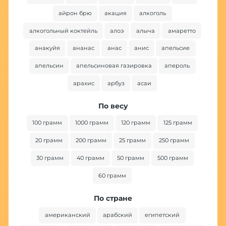
айрон брю
акация
алкоголь
алкогольный коктейль
алоэ
алыча
амаретто
анакуйя
ананас
анас
анис
апельсие
апельсин
апельсиновая газировка
апероль
арахис
арбуз
асаи
По весу
100 грамм
1000 грамм
120 грамм
125 грамм
20 грамм
200 грамм
25 грамм
250 грамм
30 грамм
40 грамм
50 грамм
500 грамм
60 грамм
По стране
американский
арабский
египетский