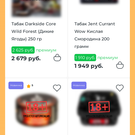
Табак Darkside Core
Табак Jent Currant
Wild Forest (Дикие
Wow Кислая
Ягоды) 250 гр
Смородина 200
грамм
2 625 руб.
премиум
1 910 руб.
премиум
2 679 руб.
1 949 руб.
Новинка
5
Новинка