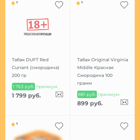
5
5
Табак DUFT Red
Табак Original Virginia
Currant (смородина)
Middle Красная
200 гр
Смородина 100
грамм
1 763 руб.
премиум
881 руб.
премиум
1 799 руб.
899 руб.
5