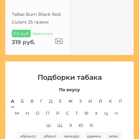
Табак Burn Black Red
Curant 25 грамм
313 руб.
премиум
319 руб.
Подборки табака
По вкусу
А
Б
В
Г
Д
Е
Ж
З
И
Й
К
Л
М
Н
О
П
Р
С
Т
Ф
Х
Ц
Ч
Ш
Щ
Э
Ю
Я
абрикос
абсент
авокадо
аджика
айва
ба