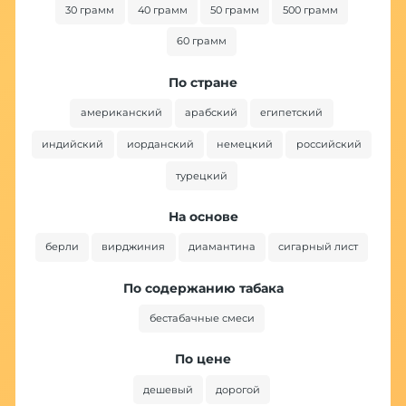
30 грамм
40 грамм
50 грамм
500 грамм
60 грамм
По стране
американский
арабский
египетский
индийский
иорданский
немецкий
российский
турецкий
На основе
берли
вирджиния
диамантина
сигарный лист
По содержанию табака
бестабачные смеси
По цене
дешевый
дорогой