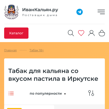
Добавлено максимальное кол-во товара
Товар добавлен в избранное
Товар удален из избранного
Товар добавлен в корзину
Промокод скопирован
ИванКальян.ру
Поставщик дыма
Каталог
Главная
Табак 18+
Табак для кальяна со
вкусом пастила в Иркутске
по популярности