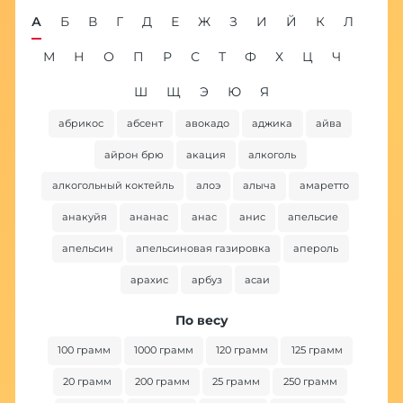
А
Б
В
Г
Д
Е
Ж
З
И
Й
К
Л
М
Н
О
П
Р
С
Т
Ф
Х
Ц
Ч
Ш
Щ
Э
Ю
Я
абрикос
абсент
авокадо
аджика
айва
ба
айрон брю
акация
алкоголь
алкогольный коктейль
алоэ
алыча
амаретто
анакуйя
ананас
анас
анис
апельсие
апельсин
апельсиновая газировка
апероль
арахис
арбуз
асаи
По весу
100 грамм
1000 грамм
120 грамм
125 грамм
20 грамм
200 грамм
25 грамм
250 грамм