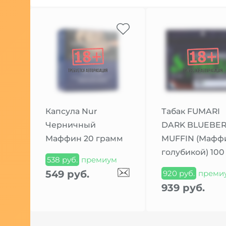
Капсула Nur
Табак FUMARI
Черничный
DARK BLUEBER
Маффин 20 грамм
MUFFIN (Мафф
голубикой) 100
538 руб.
премиум
549 руб.
920 руб.
преми
939 руб.