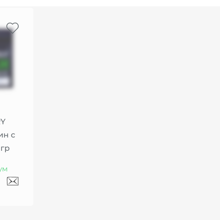
Y
ин с
 гр
ум