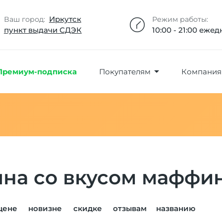
Добавлено максимальное кол-во товара
Товар добавлен в избранное
Товар удален из избранного
Товар добавлен в корзину
Промокод скопирован
Иркутск
Ваш город:
Режим работы:
пункт выдачи СДЭК
10:00 - 21:00 еже
Премиум-подписка
Покупателям
Компания
яна со вкусом маффин
цене
новизне
скидке
отзывам
названию