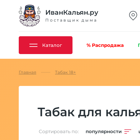
ИванКальян.ру
Поставщик дыма
Каталог
% Распродажа
Главная
Табак 18+
Табак для каль
Сортировать по:
популярности