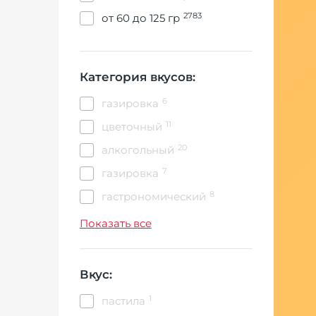
2783
от 60 до 125 гр
Категория вкусов:
6
газировка
11
цветочный
20
алкогольный
7
газировка
8
гастрономический
307
десертный
Показать все
218
кислый
13
кола
Вкус:
3
конфетный
1
пастила
2
кофейный