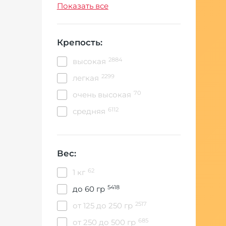
11346
табак
Показать все
Крепость:
2884
высокая
2299
легкая
70
очень высокая
6112
средняя
Вес:
62
1 кг
5418
до 60 гр
2517
от 125 до 250 гр
685
от 250 до 500 гр