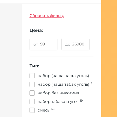
Сбросить фильтр
Цена:
от
до
Тип:
1
набор (чаша паста уголь)
3
набор (чаша табак уголь)
1
набор без никотина
19
набор табака и угля
178
смесь