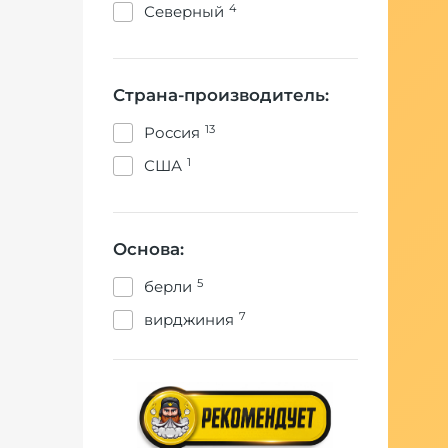
4
Северный
Страна-производитель:
13
Россия
1
США
Основа:
5
берли
7
вирджиния