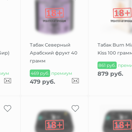
Табак Северный
Табак Burn M
Бир)
Арабский фрукт 40
Kiss 100 грам
грамм
861 руб.
прем
879 руб.
иум
469 руб.
премиум
479 руб.