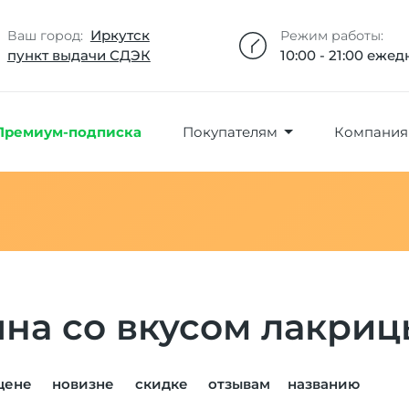
Добавлено максимальное кол-во товара
Товар добавлен в избранное
Товар удален из избранного
Товар добавлен в корзину
Промокод скопирован
Иркутск
Ваш город:
Режим работы:
пункт выдачи СДЭК
10:00 - 21:00 еже
Премиум-подписка
Покупателям
Компания
яна со вкусом лакриц
цене
новизне
скидке
отзывам
названию