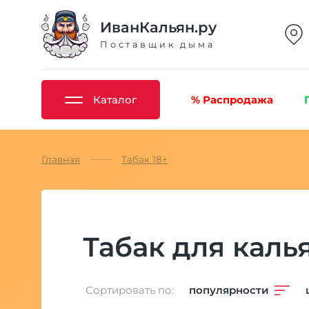
ИванКальян.ру
Поставщик дыма
Каталог
% Распродажа
Главная
Табак 18+
Табак для каль
Сортировать по:
популярности