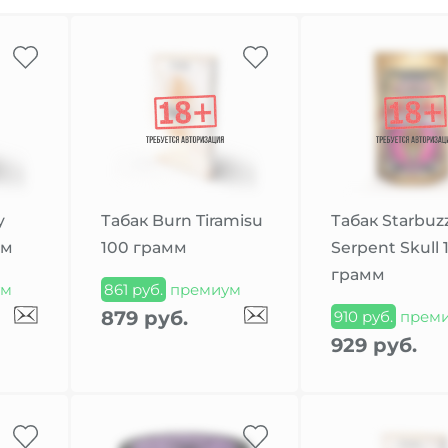
y
Табак Burn Tiramisu
Табак Starbuz
мм
100 грамм
Serpent Skull 
грамм
ум
861 руб.
премиум
879 руб.
910 руб.
прем
929 руб.