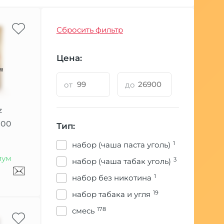
Сбросить фильтр
Цена:
от
до
z
100
Тип:
1
набор (чаша паста уголь)
иум
3
набор (чаша табак уголь)
1
набор без никотина
19
набор табака и угля
178
смесь