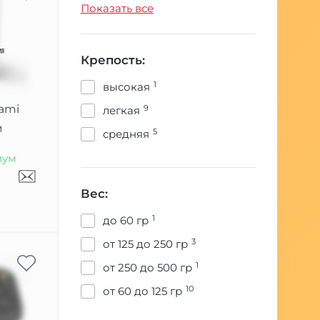
11346
табак
Показать все
Крепость:
1
высокая
iami
9
легкая
м
5
средняя
иум
Вес:
1
до 60 гр
3
от 125 до 250 гр
1
от 250 до 500 гр
10
от 60 до 125 гр