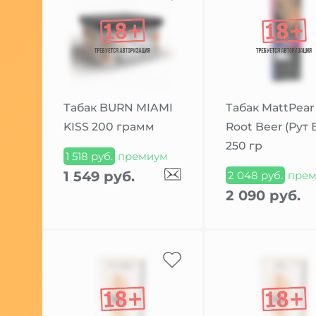
Табак BURN MIAMI
Табак MattPear
KISS 200 грамм
Root Beer (Рут 
250 гр
1 518 руб.
премиум
1 549 руб.
2 048 руб.
прем
2 090 руб.