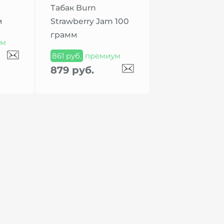
d
Табак Burn
м
Strawberry Jam 100
грамм
ум
861 руб.
премиум
879 руб.