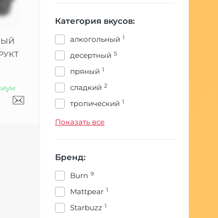
Категория вкусов:
1
алкогольный
НЫЙ
РУКТ
5
десертный
1
пряный
2
сладкий
иум
1
тропический
3
фруктовый
Показать все
2
цитрусовый
2
ягодный
Бренд:
9
Burn
1
Mattpear
1
Starbuzz