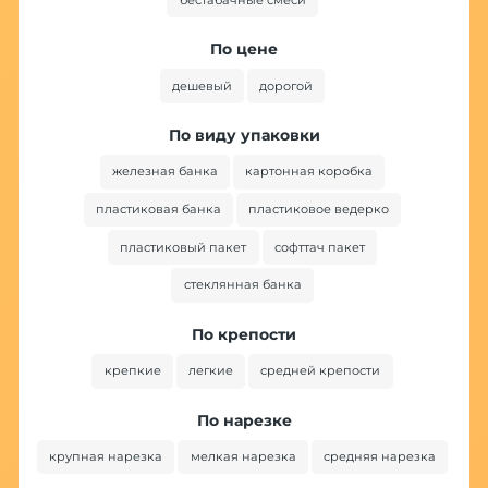
По цене
дешевый
дорогой
По виду упаковки
железная банка
картонная коробка
пластиковая банка
пластиковое ведерко
пластиковый пакет
софттач пакет
стеклянная банка
По крепости
крепкие
легкие
средней крепости
По нарезке
крупная нарезка
мелкая нарезка
средняя нарезка