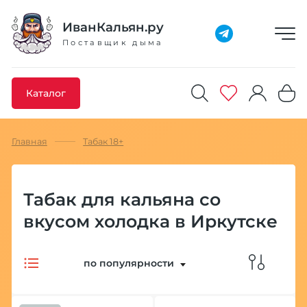
Добавлено максимальное кол-во товара
Товар добавлен в избранное
Товар удален из избранного
Товар добавлен в корзину
Промокод скопирован
ИванКальян.ру
Поставщик дыма
Каталог
Главная
Табак 18+
Табак для кальяна со
вкусом холодка в Иркутске
по популярности