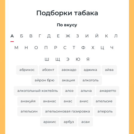
Подборки табака
По вкусу
А
Б
В
Г
Д
Е
Ж
З
И
Й
К
Л
М
Н
О
П
Р
С
Т
Ф
Х
Ц
Ч
Ш
Щ
Э
Ю
Я
абрикос
абсент
авокадо
аджика
айва
ба
айрон брю
акация
алкоголь
алкогольный коктейль
алоэ
алыча
амаретто
анакуйя
ананас
анас
анис
апельсие
апельсин
апельсиновая газировка
апероль
арахис
арбуз
асаи