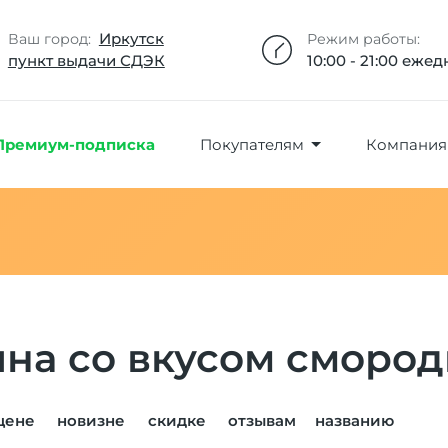
Добавлено максимальное кол-во товара
Товар добавлен в избранное
Товар удален из избранного
Товар добавлен в корзину
Промокод скопирован
Иркутск
Ваш город:
Режим работы:
пункт выдачи СДЭК
10:00 - 21:00 еже
Премиум-подписка
Покупателям
Компания
яна со вкусом сморо
цене
новизне
скидке
отзывам
названию