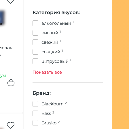
Категория вкусов:
1
алкогольный
1
кислый
1
свежий
ислая
1
сладкий
0
1
цитрусовый
1
ягодный
Показать все
ум
Бренд:
2
Blackburn
3
Bliss
2
Brusko