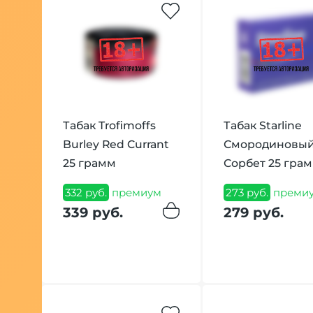
Табак Trofimoffs
Табак Starline
Burley Red Currant
Смородиновы
25 грамм
Сорбет 25 гра
332 руб.
премиум
273 руб.
преми
339 руб.
279 руб.