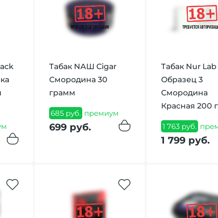
lack
Табак NАШ Cigar
Табак Nur Lab
ка
Смородина 30
Образец 3
й
грамм
Смородина
Красная 200 
685 руб.
премиум
699 руб.
ум
1 763 руб.
пре
1 799 руб.