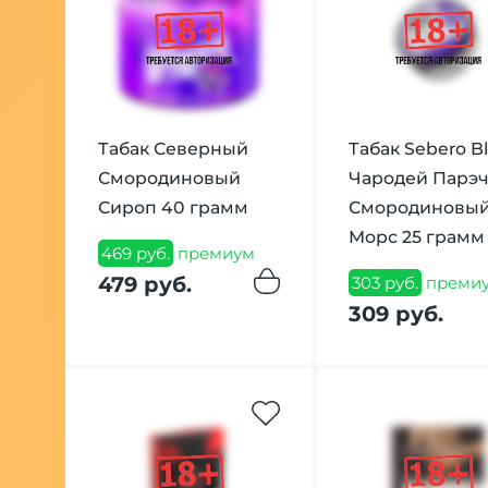
Табак Северный
Табак Sebero B
Смородиновый
Чародей Парэч
Сироп 40 грамм
Смородиновы
Морс 25 грамм
469 руб.
премиум
479 руб.
303 руб.
преми
309 руб.