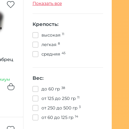
11346
табак
Показать все
Крепость:
11
высокая
8
легкая
45
средняя
абрец
Вес:
миум
38
до 60 гр
11
от 125 до 250 гр
3
от 250 до 500 гр
14
от 60 до 125 гр