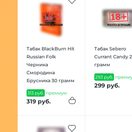
Табак BlackBurn Hit
Табак Sebero
Russian Folk
Currant Candy 
Черника
грамм
Смородина
293 руб.
преми
Брусника 30 грамм
299 руб.
313 руб.
премиум
319 руб.