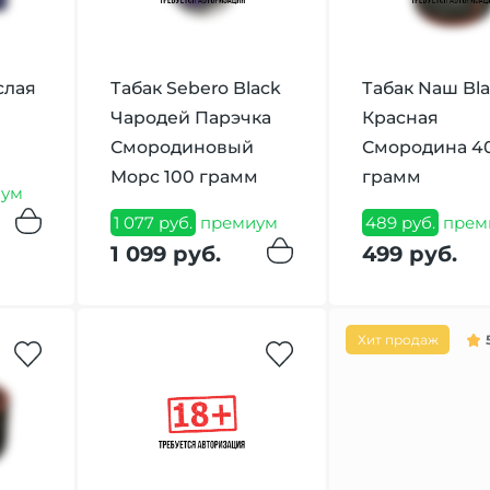
слая
Табак Sebero Black
Табак Nаш Bl
Чародей Парэчка
Красная
Смородиновый
Смородина 4
Морс 100 грамм
грамм
ум
1 077 руб.
премиум
489 руб.
прем
1 099 руб.
499 руб.
Хит продаж