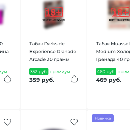
60
Табак Darkside
Табак Muassel
дина
Experience Granade
Medium Холо
Arcade 30 грамм
Гренада 40 г
иум
352 руб.
премиум
460 руб.
прем
359 руб.
469 руб.
Новинка