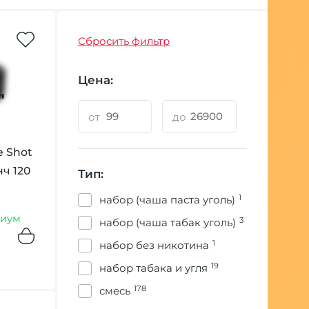
Сбросить фильтр
Цена:
от
до
e Shot
ч 120
Тип:
1
набор (чаша паста уголь)
иум
3
набор (чаша табак уголь)
1
набор без никотина
19
набор табака и угля
178
смесь