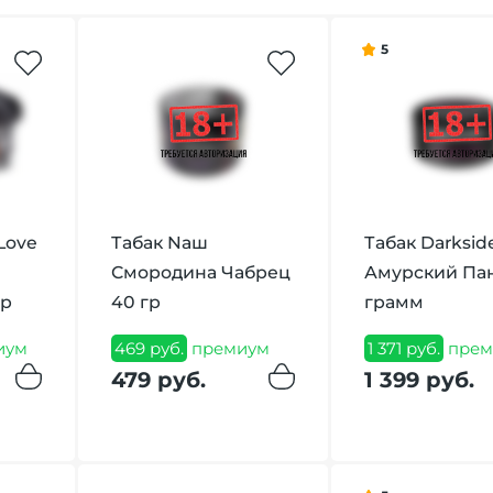
5
Love
Табак Nаш
Табак Darksid
Смородина Чабрец
Амурский Пан
гр
40 гр
грамм
иум
469 руб.
премиум
1 371 руб.
прем
479 руб.
1 399 руб.