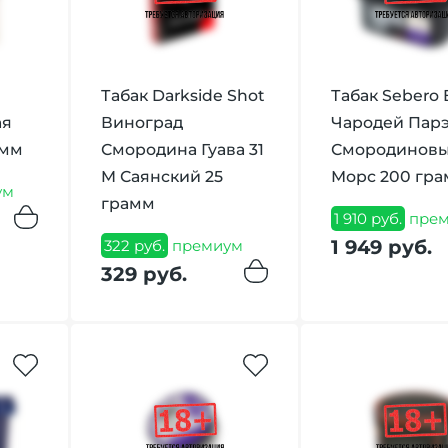
Табак Darkside Shot
Табак Sebero 
ая
Виноград
Чародей Пар
амм
Смородина Гуава 31
Смородинов
M Саянский 25
Морс 200 гр
ум
грамм
1 910 руб.
прем
1 949 руб.
322 руб.
премиум
329 руб.