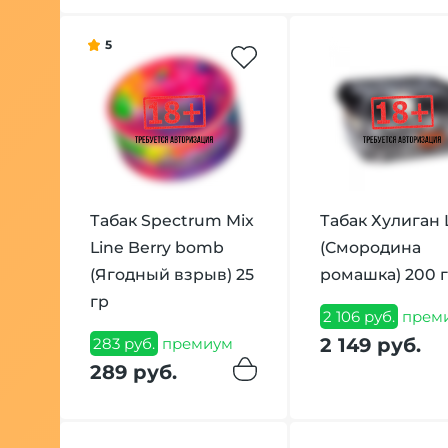
5
Табак Spectrum Mix
Табак Хулиган 
Line Berry bomb
(Смородина
(Ягодный взрыв) 25
ромашка) 200 
гр
2 106 руб.
прем
2 149 руб.
283 руб.
премиум
289 руб.