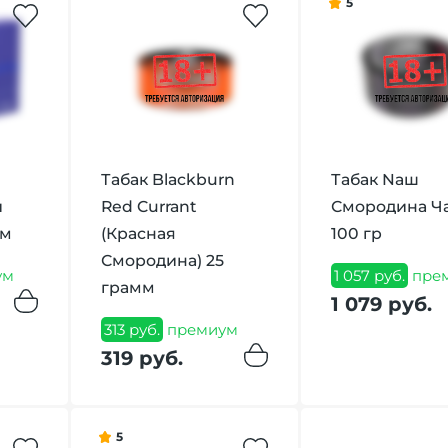
5
Табак Blackburn
Табак Nаш
й
Red Currant
Смородина Ч
мм
(Красная
100 гр
Смородина) 25
ум
1 057 руб.
пре
грамм
1 079 руб.
313 руб.
премиум
319 руб.
5