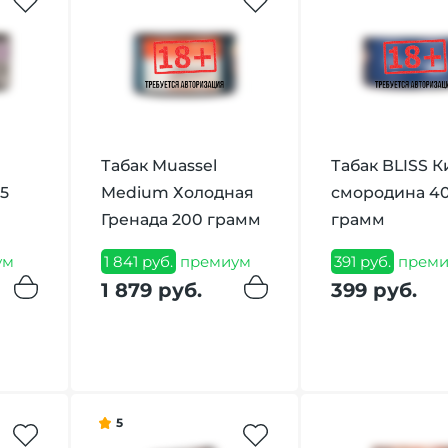
Табак Muassel
Табак BLISS К
25
Medium Холодная
смородина 4
Гренада 200 грамм
грамм
ум
1 841 руб.
премиум
391 руб.
преми
1 879 руб.
399 руб.
5