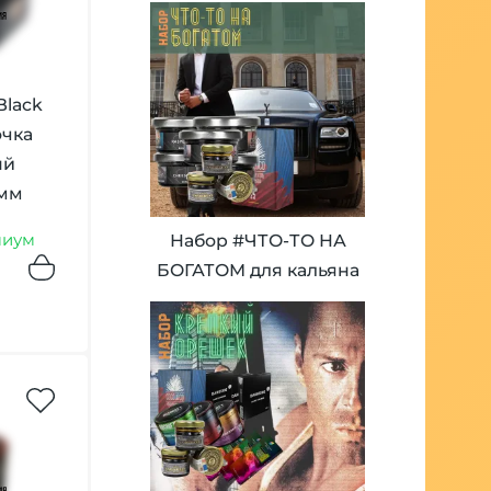
Black
эчка
ый
амм
иум
Набор #ЧТО-ТО НА
БОГАТОМ для кальяна