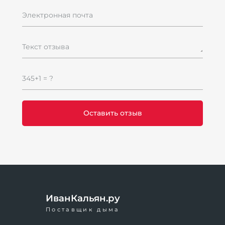
Электронная почта
Текст отзыва
345+1 = ?
ИванКальян.ру
Поставщик дыма