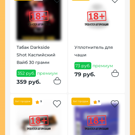
Табак Darkside
Уплотнитель для
Shot Каспийский
чаши
Вайб 30 грамм
У
73 руб.
премиум
К
м
352 руб.
премиум
79 руб.
(
359 руб.
1
п
Хит продаж
5
Хит продаж
5
1