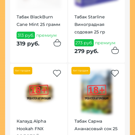
Табак BlackBurn
Табак Starline
Cane Mint 25 грамм
Виноградная
содовая 25 гр
313 руб.
премиум
В
273 руб.
премиум
319 руб.
F
279 руб.
1
1
Хит продаж
Хит продаж
Калауд Alpha
Табак Сарма
Hookah FNX
Ананасовый сок 25