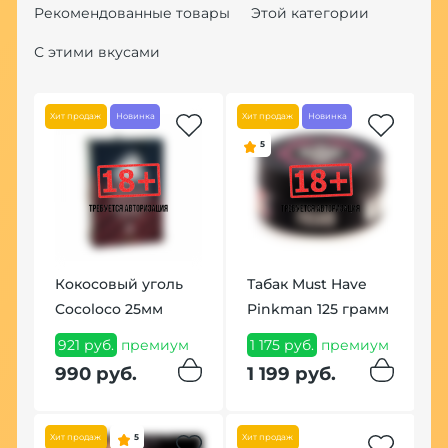
Рекомендованные товары
Этой категории
С этими вкусами
Хит продаж
Новинка
Хит продаж
Новинка
По
5
25
Кокосовый уголь
Табак Must Have
Ч
Cocoloco 25мм
Pinkman 125 грамм
T
921 руб.
премиум
1 175 руб.
премиум
1
990 руб.
1 199 руб.
1
Хит продаж
5
Хит продаж