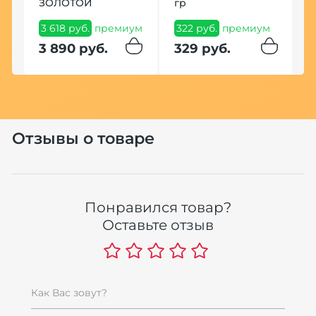
ЗОЛОТОЙ
гр
К
H
3 618 руб.
премиум
322 руб.
премиум
G
3 890 руб.
329 руб.
1
м
1
Отзывы о товаре
Понравился товар?
Оставьте отзыв
Как Вас зовут?