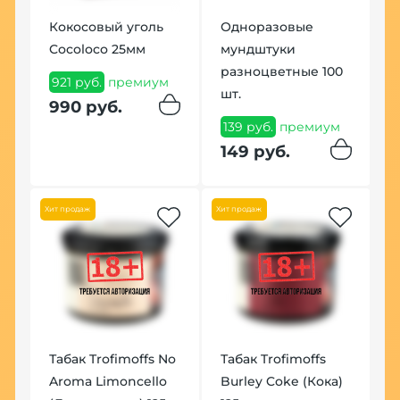
No
Кокосовый уголь
Одноразовые
Ч
Cocoloco 25мм
мундштуки
Т
р
разноцветные 100
(
921 руб.
премиум
шт.
м
7
990 руб.
139 руб.
премиум
8
149 руб.
Хит
Хит продаж
Хит продаж
К
Табак Trofimoffs No
Табак Trofimoffs
B
Aroma Limoncello
Burley Coke (Кока)
к