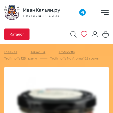
Добавлено максимальное кол-во товара
Товар добавлен в избранное
Товар удален из избранного
Товар добавлен в корзину
Промокод скопирован
ИванКальян.ру
Поставщик дыма
Каталог
Главная
Табак 18+
Trofimoffs
Trofimoffs 125 грамм
Trofimoffs No Aroma 125 грамм