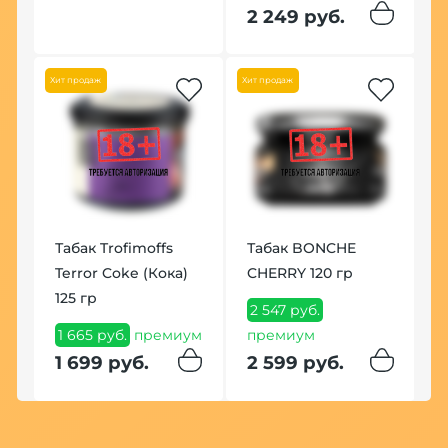
2 249 руб.
Хит продаж
Хит продаж
К
H
G
Табак Trofimoffs
Табак BONCHE
1
Terror Coke (Кока)
CHERRY 120 гр
1
125 гр
2 547 руб.
1 665 руб.
премиум
премиум
1 699 руб.
2 599 руб.