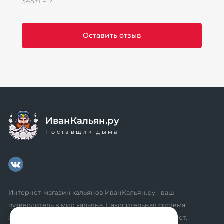
345+1 = ?
ИванКальян.ру
Поставщик дыма
Интернет-магазин кальянов ИванКальян.ру - ваш
путеводитель в мир кальяна. Накопительная система
скидок, промокоды, акции. Удобный личный кабинет.