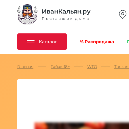
ИванКальян.ру
Поставщик дыма
Каталог
% Распродажа
Главная
Табак 18+
WTO
Tanzan