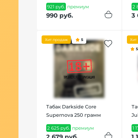
 20 грамм
921 руб.
премиум
2 
990 руб.
3 
иум
Хит продаж
5
Хит
Табак Darkside Core
Та
Supernova 250 грамм
Ju
2 625 руб.
премиум
1 
2 679 руб.
1 