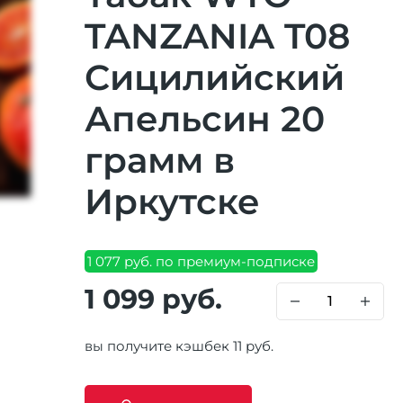
TANZANIA T08
Сицилийский
Апельсин 20
грамм в
Иркутске
1 077 руб. по премиум-подписке
1 099 руб.
вы получите кэшбек 11 руб.