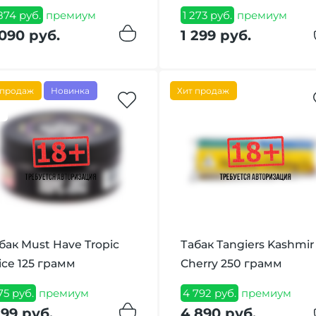
874 руб.
премиум
1 273 руб.
премиум
090 руб.
1 299 руб.
 продаж
Новинка
Хит продаж
5
бак Must Have Tropic
Табак Tangiers Kashmir
ice 125 грамм
Cherry 250 грамм
175 руб.
премиум
4 792 руб.
премиум
199 руб.
4 890 руб.