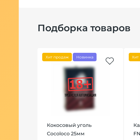
Подборка товаров
Хит продаж
Новинка
Хит
y
Кокосовый уголь
Ка
Й
Cocoloco 25мм
F