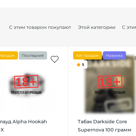
С этим товаром покупают
Этой категории
С эти
 продаж
Последний
Хит продаж
Новинка
5
лауд Alpha Hookah
Табак Darkside Core
NX
Supernova 100 грамм