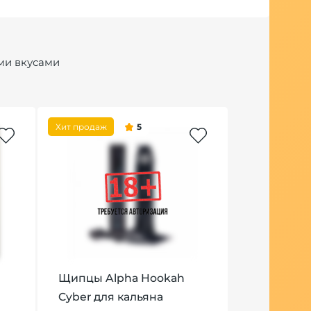
ми вкусами
Хит продаж
5
Хит продаж
Щипцы Alpha Hookah
Табак WTO
Cyber для кальяна
T08 Сицил