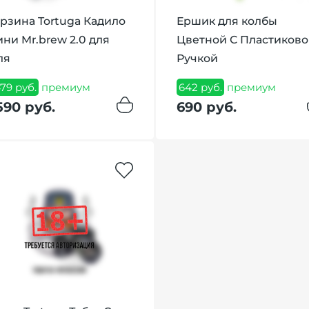
рзина Tortuga Кадило
Ершик для колбы
ни Mr.brew 2.0 для
Цветной С Пластиково
ля
Ручкой
479 руб.
премиум
642 руб.
премиум
590 руб.
690 руб.