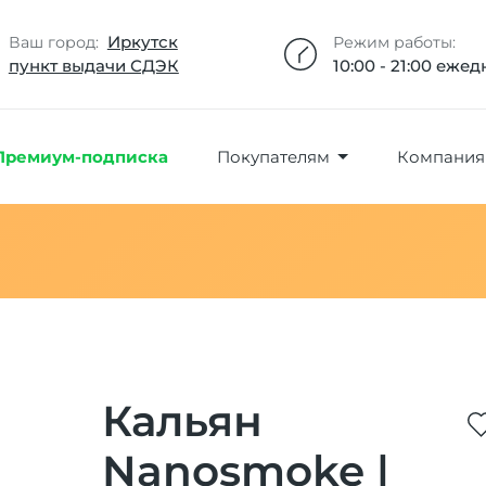
Добавлено максимальное кол-во товара
Товар добавлен в избранное
Товар удален из избранного
Товар добавлен в корзину
Промокод скопирован
Иркутск
Ваш город:
Режим работы:
пункт выдачи СДЭК
10:00 - 21:00 еже
Премиум-подписка
Покупателям
Компания
Кальян
Nanosmoke |