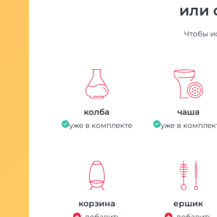
или 
Чтобы ис
колба
чаша
уже в комплекте
уже в комплек
корзина
ершик
добавить
добавить