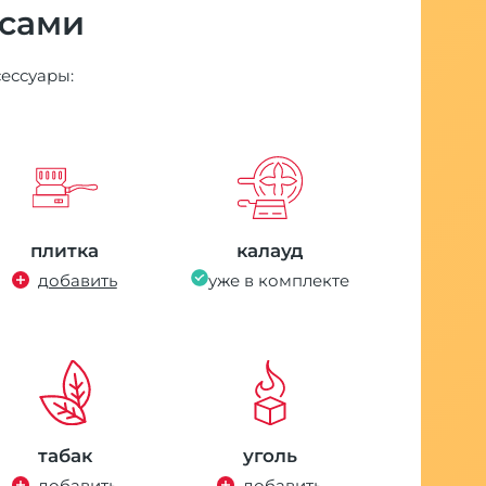
 сами
сессуары:
плитка
калауд
добавить
уже в комплекте
табак
уголь
добавить
добавить