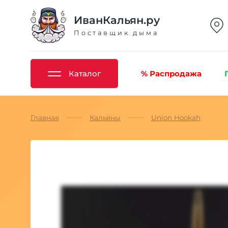
ИванКальян.ру
Поставщик дыма
Каталог
% Распродажа
Главная
Кальяны
Union Hookah