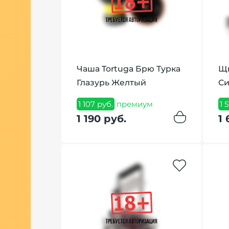
ars Mini
Чаша Tortuga Брю Турка
Щи
Глазурь Желтый
С
миум
1 107 руб.
премиум
1 
1 190 руб.
1 