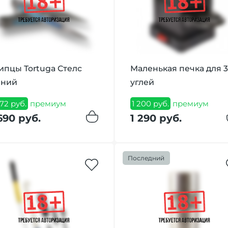
пцы Tortuga Стелс
Маленькая печка для 3
иний
углей
572 руб.
премиум
1 200 руб.
премиум
690 руб.
1 290 руб.
Последний