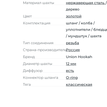
Материал шахты
нержавеющая сталь
/
дерево
Цвет
золотой
Комплектация
шланг / колба /
уплотнители / блюдц
/ мундштук / шахта
Тип соединения
резьба
Страна-производитель
Россия
Бренд
Union Hookah
Диаметр шахты
12 мм
Диффузор
есть
Коннектор шланга
O-ring
Тяга
классическая