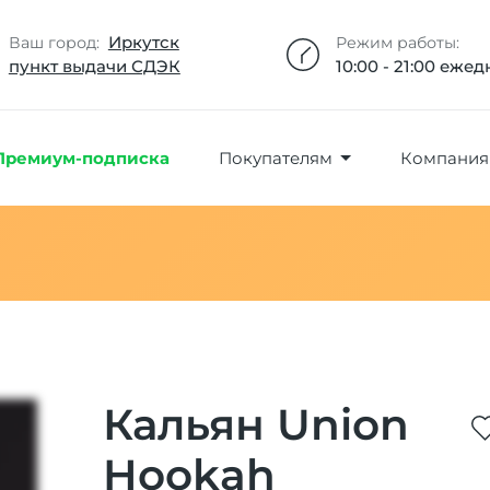
Добавлено максимальное кол-во товара
Товар добавлен в избранное
Товар удален из избранного
Товар добавлен в корзину
Промокод скопирован
Иркутск
Ваш город:
Режим работы:
пункт выдачи СДЭК
10:00 - 21:00 еже
Премиум-подписка
Покупателям
Компания
Кальян Union
Hookah