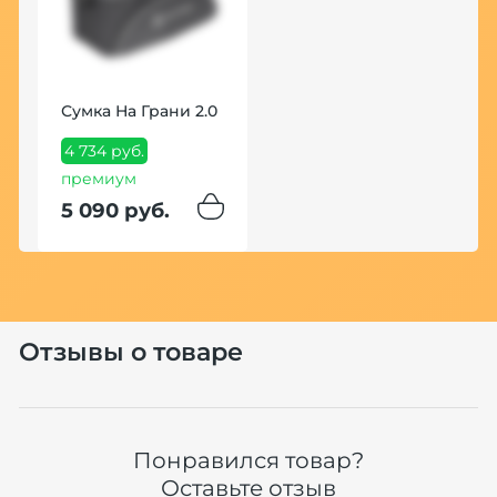
Сумка На Грани 2.0
К
Ф
4 734 руб.
премиум
7
5 090 руб.
7
Отзывы о товаре
Понравился товар?
Оставьте отзыв