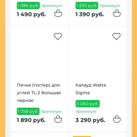
1 386 руб.
премиум
1 293 руб.
премиум
3
1 490 руб.
1 390 руб.
3
Печка (тостер) для
Калауд Watta
К
углей TL-2 большая
Sigma
ф
черная
3 060 руб.
6
1 758 руб.
премиум
премиум
п
1 890 руб.
3 290 руб.
6