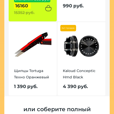
16160
990 руб.
15352 руб.
1
Хит продаж
Щипцы Tortuga
Kaloud Conceptic
Щ
Техно Оранжевый
Hmd Black
Т
1 390 руб.
4 390 руб.
1
Хит
или соберите полный