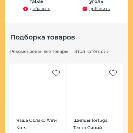
табак
уголь
добавить
добавить
Подборка товаров
Рекомендованные товары
Этой категории
Хит
ig
Чаша Облако Xлгн
Щипцы Tortuga
К
Котя
Техно Синий
Б