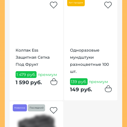
Хит продаж
Колпак Ess
Одноразовые
К
Защитная Сетка
мундштуки
Ф
Под Фрукт
разноцветные 100
с
шт.
1 479 руб.
премиум
4
139 руб.
премиум
п
1 590 руб.
149 руб.
4
Новинка
Последний