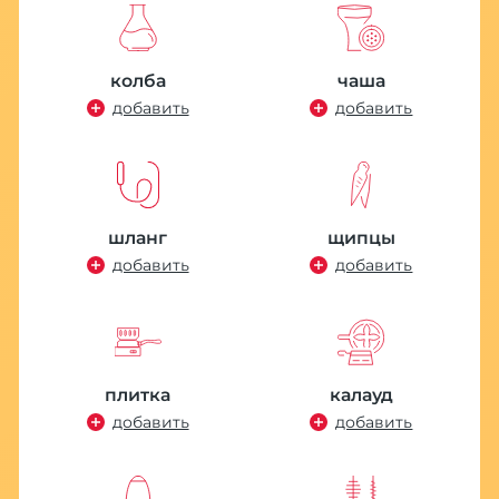
П
M
колба
чаша
4
добавить
добавить
шланг
щипцы
добавить
добавить
плитка
калауд
o
Е
добавить
добавить
4
1