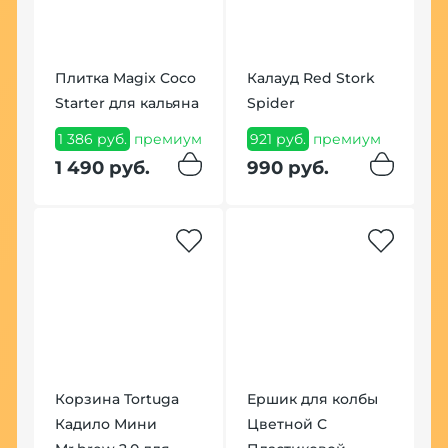
К
Плитка Magix Coco
Калауд Red Stork
Ф
Starter для кальяна
Spider
с
1 386 руб.
премиум
921 руб.
премиум
4
п
1 490 руб.
990 руб.
4
Корзина Tortuga
Ершик для колбы
Кадило Мини
Цветной С
К