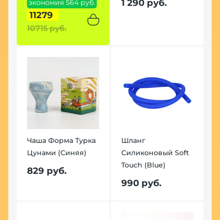
1 290 руб.
экономия 564 руб.
э
11279
р
10715 руб.
5
Чаша Форма Турка
Шланг
Цунами (Синяя)
Силиконовый Soft
Ч
t
Touch (Blue)
Ц
829 руб.
990 руб.
8