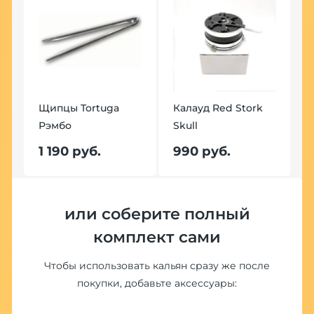
Щипцы Tortuga
Калауд Red Stork
Рэмбо
Skull
Щ
Р
1 190 руб.
990 руб.
1
или соберите полный
комплект сами
Чтобы использовать кальян сразу же после
покупки, добавьте аксессуары: