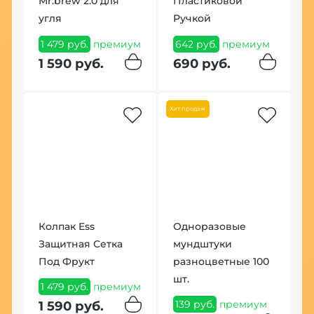
Mr.brew 2.0 для
Пластиковой
Ф
угля
Ручкой
7
1 479 руб.
премиум
642 руб.
премиум
7
1 590 руб.
690 руб.
Хит продаж
Колпак Ess
Одноразовые
Защитная Сетка
мундштуки
Под Фрукт
разноцветные 100
шт.
1 479 руб.
премиум
139 руб.
премиум
1 590 руб.