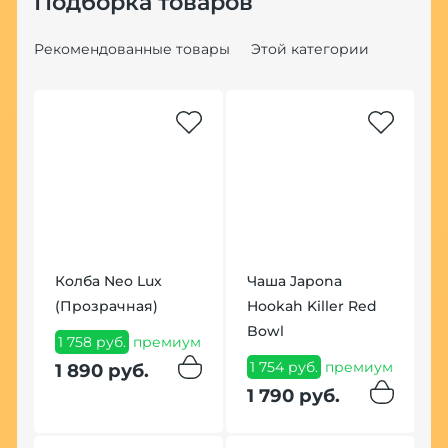
Подборка товаров
Рекомендованные товары
Этой категории
Хит
на
ig
Колба Neo Lux
Чаша Japona
К
(Прозрачная)
Hookah Killer Red
Б
Bowl
1 758 руб.
премиум
3
1 754 руб.
премиум
1 890 руб.
3
1 790 руб.