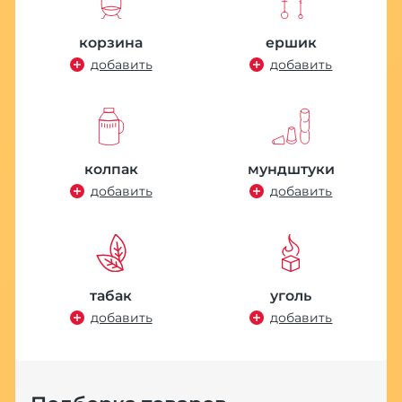
корзина
ершик
добавить
добавить
колпак
мундштуки
К
добавить
добавить
К
M
у
1
табак
уголь
добавить
добавить