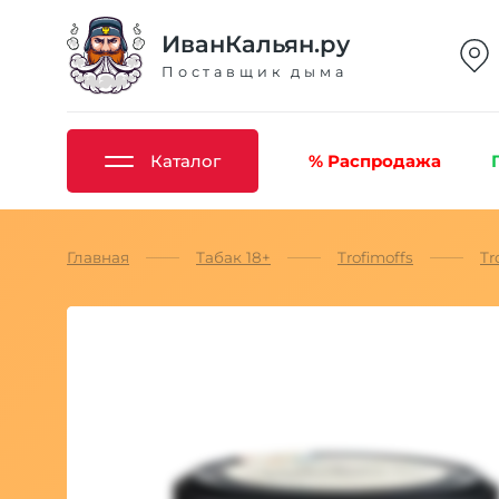
ИванКальян.ру
Поставщик дыма
Каталог
% Распродажа
Главная
Табак 18+
Trofimoffs
Tr