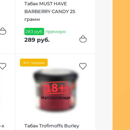
Табак MUST HAVE
Чаша Kong
BARBERRY CANDY 25
Space Purp
грамм
1 107 руб.
п
1 190 руб
283 руб.
премиум
289 руб.
Хит продаж
-х
Табак Trofimoffs Burley
Вилка Wer