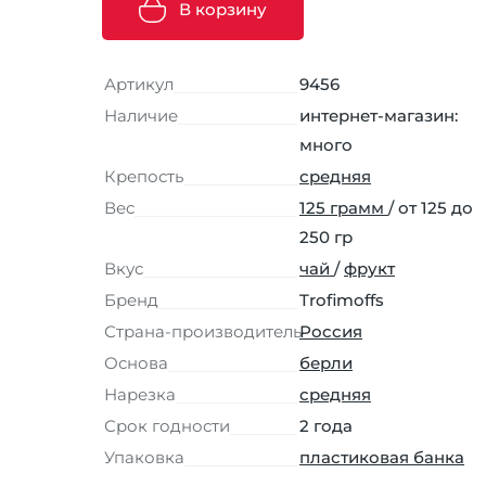
В корзину
Артикул
9456
Наличие
интернет-магазин:
много
Крепость
средняя
Вес
125 грамм
/ от 125 до
250 гр
Вкус
чай
/
фрукт
Бренд
Trofimoffs
Страна-производитель
Россия
Основа
берли
Нарезка
средняя
Срок годности
2 года
Упаковка
пластиковая банка