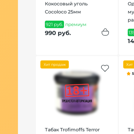
e Spiced
Кокосовый уголь
Од
лун) 25 гр
Cocoloco 25мм
му
ра
ум
921 руб.
премиум
990 руб.
13
14
Хит продаж
Хит
ероль
амм
Табак Trofimoffs Terror
Та