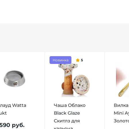
Новинка
5
лауд Watta
Чаша Облако
Вилка
ukt
Black Glaze
Mini 
Скитлз для
Золот
 590 руб.
кальяна