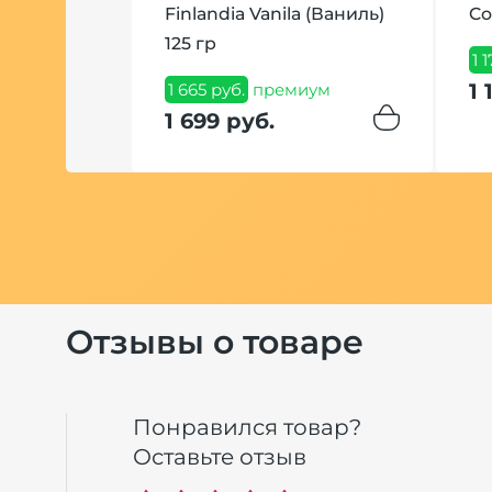
Finlandia Vanila (Ваниль)
Co
ум
125 гр
1 
1 
1 665 руб.
премиум
1 699 руб.
Отзывы о товаре
Понравился товар?
Оставьте отзыв