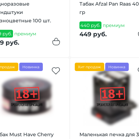
норазовые
Табак Afzal Pan Raas 40
ндштуки
гр
зноцветные 100 шт.
440 руб.
премиум
449 руб.
9 руб.
премиум
9 руб.
 продаж
Новинка
Хит продаж
Новинка
5
бак Must Have Cherry
Маленькая печка для 3