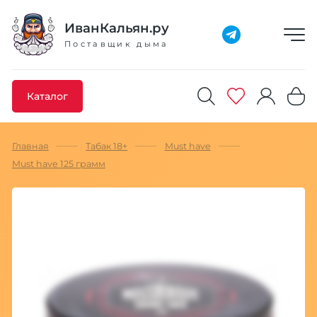
Добавлено максимальное кол-во товара
Товар добавлен в избранное
Товар удален из избранного
Товар добавлен в корзину
Промокод скопирован
ИванКальян.ру
Поставщик дыма
Каталог
Главная
Табак 18+
Must have
Must have 125 грамм