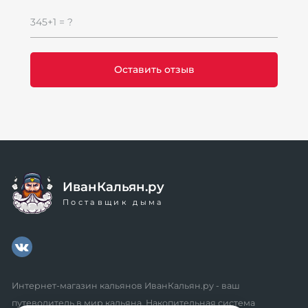
345+1 = ?
ИванКальян.ру
Поставщик дыма
Интернет-магазин кальянов ИванКальян.ру - ваш
путеводитель в мир кальяна. Накопительная система