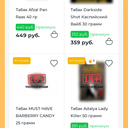
У
)
Табак Afzal Pan
Табак Darkside
К
Raas 40 гр
Shot Каспийский
(
Вайб 30 грамм
м
440 руб.
премиум
1
352 руб.
премиум
п
449 руб.
359 руб.
1
Хит продаж
Хит продаж
5
Табак MUST HAVE
Табак Adalya Lady
В
BARBERRY CANDY
Killer 50 грамм
F
25 грамм
391 руб.
премиум
1