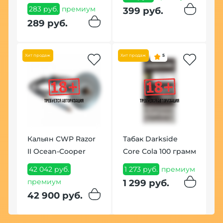
мм
283 руб.
премиум
399 руб.
1
ум
289 руб.
Хит продаж
Хит продаж
5
Кальян CWP Razor
Табак Darkside
К
II Ocean-Cooper
Core Cola 100 грамм
W
B
42 042 руб.
1 273 руб.
премиум
премиум
1
1 299 руб.
42 900 руб.
1