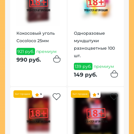
Кокосовый уголь
Одноразовые
Ч
м
Cocoloco 25мм
мундштуки
R
разноцветные 100
(
м
921 руб.
премиум
шт.
1
990 руб.
139 руб.
премиум
1
149 руб.
Хит продаж
4
Хит продаж
5