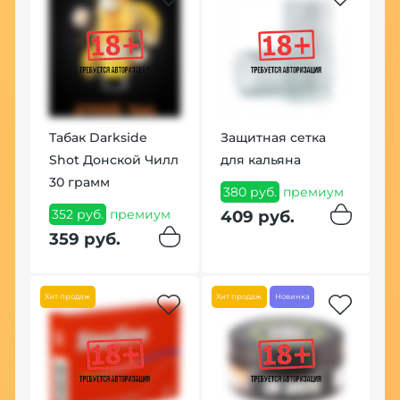
В
F
Табак Darkside
Защитная сетка
ум
1
Shot Донской Чилл
для кальяна
1
30 грамм
380 руб.
премиум
352 руб.
премиум
409 руб.
По
359 руб.
Хит продаж
Хит продаж
Новинка
i
В