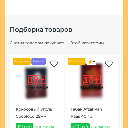
Подборка товаров
С этим товаром покупают
Этой категории
Хит продаж
Новинка
Хит продаж
4
Хит
Кокосовый уголь
Табак Afzal Pan
Ш
Cocoloco 25мм
Raas 40 гр
ум
2
921 руб.
премиум
440 руб.
премиум
2