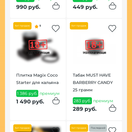
990 руб.
449 руб.
Хит продаж
5
Хит продаж
В
Плитка Magix Coco
Табак MUST HAVE
(
Starter для кальяна
BARBERRY CANDY
ум
7
25 грамм
1 386 руб.
премиум
8
283 руб.
премиум
1 490 руб.
289 руб.
Хит продаж
Хит продаж
Последний