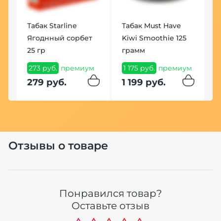
F
1
Табак Starline
Табак Must Have
м
1
Ягоднный сорбет
Kiwi Smoothie 125
25 гр
грамм
273 руб.
премиум
1 175 руб.
премиум
279 руб.
1 199 руб.
Отзывы о товаре
Понравился товар?
Оставьте отзыв