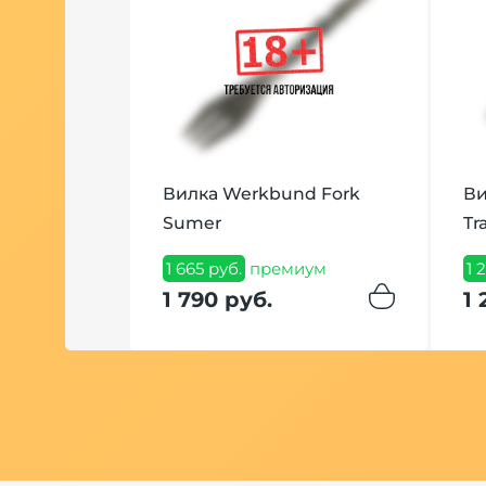
ck Манго
Вилка Werkbund Fork
Ви
грамм
Sumer
Tr
ум
1 665 руб.
премиум
1 
1 790 руб.
1 