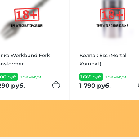
лка Werkbund Fork
Колпак Ess (Mortal
ansformer
Kombat)
200 руб.
премиум
1 665 руб.
премиум
290 руб.
1 790 руб.