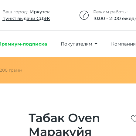
Добавлено максимальное кол-во товара
Товар добавлен в избранное
Товар удален из избранного
Товар добавлен в корзину
Промокод скопирован
Иркутск
Ваш город:
Режим работы:
пункт выдачи СДЭК
10:00 - 21:00 еже
Премиум-подписка
Покупателям
Компания
200 грамм
Табак Oven
Маракуйя