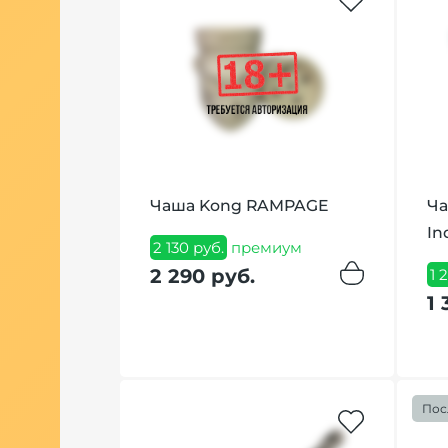
e 30
Чаша Kong RAMPAGE
Ча
In
2 130 руб.
премиум
2 290 руб.
ум
1 
1 
Пос