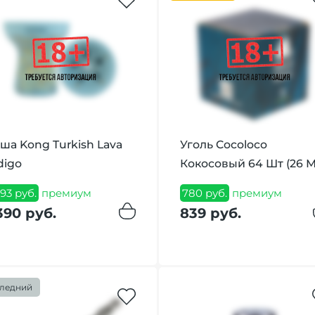
ша Kong Turkish Lava
Уголь Cocoloco
digo
Кокосовый 64 Шт (26 
293 руб.
премиум
780 руб.
премиум
390 руб.
839 руб.
ледний