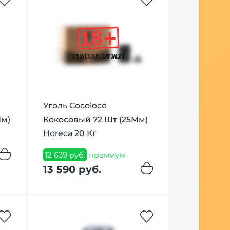
Уголь Cocoloco
Табак Ove
Мм)
Кокосовый 72 Шт (25Мм)
Черносли
Horeca 20 Кг
Prune Cak
12 639 руб.
премиум
1 939 руб.
п
13 590 руб.
1 979 руб