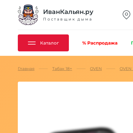
ИванКальян.ру
Поставщик дыма
Каталог
% Распродажа
Главная
Табак 18+
OVEN
OVEN 