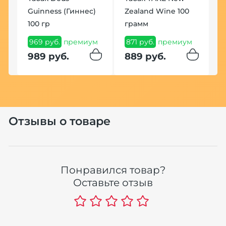
Guinness (Гиннес)
Zealand Wine 100
У
100 гр
грамм
К
(
969 руб.
премиум
871 руб.
премиум
7
989 руб.
889 руб.
8
Отзывы о товаре
Понравился товар?
Оставьте отзыв
В
F
1
я