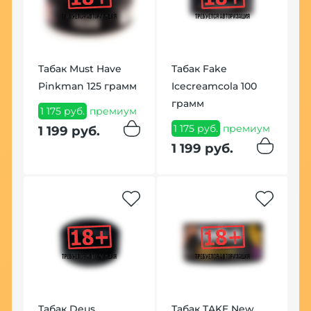
Табак Must Have
Табак Fake
Ч
E
Pinkman 125 грамм
Icecreamcola 100
Н
грамм
(
1 175 руб.
премиум
1 175 руб.
премиум
9
1 199 руб.
1 199 руб.
9
Хит
Табак Deus
Табак TAKE New