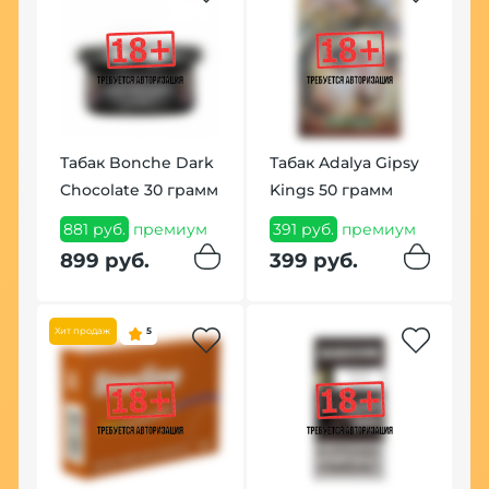
У
Табак Bonche Dark
Табак Adalya Gipsy
К
Chocolate 30 грамм
Kings 50 грамм
(
881 руб.
премиум
391 руб.
премиум
7
м
899 руб.
399 руб.
8
Хит продаж
5