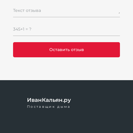
Текст отзыва
345+1 = ?
ИванКальян.ру
Поставщик дыма