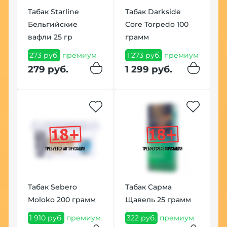
Табак Starline
Табак Darkside
Бельгийские
Core Torpedo 100
В
вафли 25 гр
грамм
F
м
273 руб.
премиум
1 273 руб.
премиум
1
279 руб.
1 299 руб.
1
Табак Sebero
Табак Сарма
К
Moloko 200 грамм
Щавель 25 грамм
P
1 910 руб.
премиум
322 руб.
премиум
1