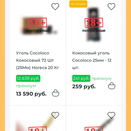
Хит продаж
По
Уголь Cocoloco
Кокосовый уголь
ic
Кокосовый 72 Шт
Cocoloco 25мм - 12
Т
5
(25Мм) Horeca 20 Кг
шт.
S
г
12 639 руб.
241 руб.
премиум
м
премиум
1
259 руб.
13 590 руб.
1
Хит