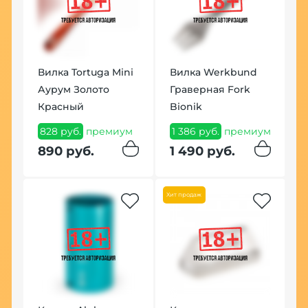
Вилка Tortuga Mini
Вилка Werkbund
Т
Аурум Золото
Граверная Fork
B
Красный
Bionik
П
м
М
828 руб.
премиум
1 386 руб.
премиум
м
3
890 руб.
1 490 руб.
3
Хит продаж