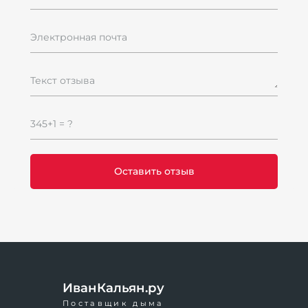
Электронная почта
Текст отзыва
345+1 = ?
ИванКальян.ру
Поставщик дыма