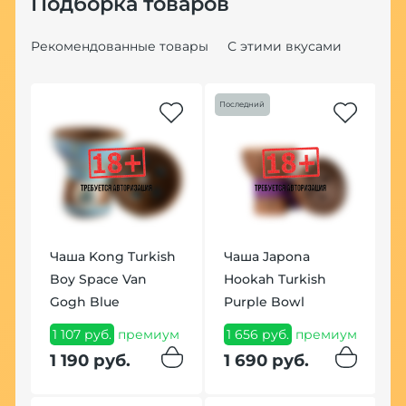
Подборка товаров
Рекомендованные товары
С этими вкусами
Последний
Хит
Чаша Kong Turkish
Чаша Japona
Т
Boy Space Van
Hookah Turkish
A
)
Gogh Blue
Purple Bowl
2
1 107 руб.
премиум
1 656 руб.
премиум
2
м
1 190 руб.
1 690 руб.