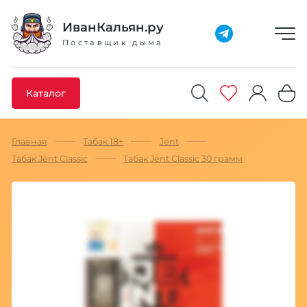
Добавлено максимальное кол-во товара
Товар добавлен в избранное
Товар удален из избранного
Товар добавлен в корзину
Промокод скопирован
ИванКальян.ру
Поставщик дыма
Каталог
Главная
Табак 18+
Jent
Табак Jent Classic
Табак Jent Classic 30 грамм