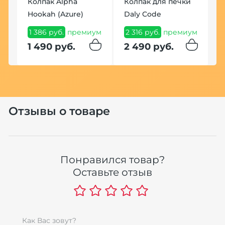
Колпак Alpha
Колпак для печки
Hookah (Azure)
Daly Code
Т
К
1 386 руб.
премиум
2 316 руб.
премиум
2
1 490 руб.
2 490 руб.
1
1
Отзывы о товаре
Понравился товар?
Оставьте отзыв
Как Вас зовут?