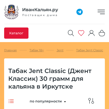
Добавлено максимальное кол-во товара
Товар добавлен в избранное
Товар удален из избранного
Товар добавлен в корзину
Промокод скопирован
ИванКальян.ру
Поставщик дыма
Каталог
Главная
Табак 18+
Jent
Табак Jent Classic
Табак Jent Classic (Джент
Классик) 30 грамм для
кальяна в Иркутске
по популярности