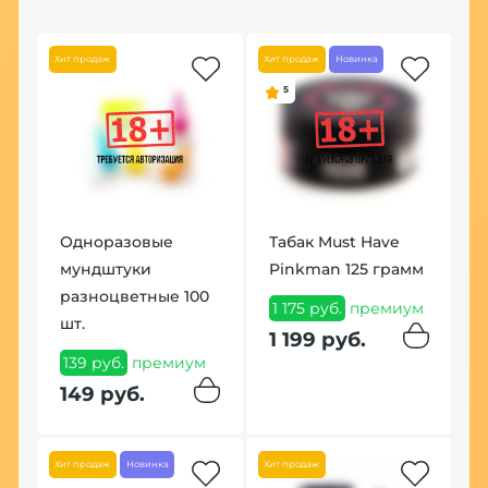
Хит продаж
Хит продаж
Новинка
Но
5
Одноразовые
Табак Must Have
Ч
мундштуки
Pinkman 125 грамм
Ц
гр
разноцветные 100
1 175 руб.
премиум
8
шт.
м
1 199 руб.
8
139 руб.
премиум
149 руб.
Хит
Хит продаж
Новинка
Хит продаж