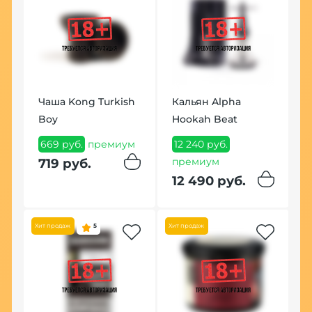
У
К
Чаша Kong Turkish
Кальян Alpha
(
Boy
Hookah Beat
7
669 руб.
премиум
12 240 руб.
8
ум
премиум
719 руб.
12 490 руб.
Хит продаж
5
Хит продаж