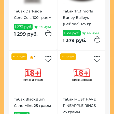
К
Табак Darkside
Табак Trofimoffs
З
Core Cola 100 грамм
Burley Baileys
П
00
(Бейлис) 125 гр
1 273 руб.
премиум
1
1 351 руб.
премиум
1 299 руб.
1
1 379 руб.
Хит продаж
5
Хит продаж
Табак BlackBurn
Табак MUST HAVE
Cane Mint 25 грамм
PINEAPPLE RINGS
25 грамм