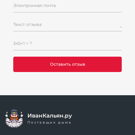
Электронная почта
Текст отзыва
345+1 = ?
ИванКальян.ру
Поставщик дыма