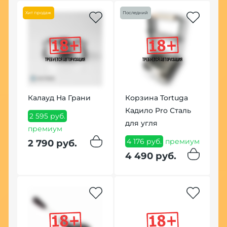
8
Хит продаж
Последний
8
Калауд На Грани
Корзина Tortuga
Кадило Pro Сталь
2 595 руб.
для угля
премиум
К
4 176 руб.
премиум
2 790 руб.
te
I
4 490 руб.
я
1
п
1