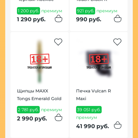
1 200 руб.
премиум
921 руб.
премиум
1
п
1 290 руб.
990 руб.
1
Щипцы MAXX
Печка Vulcan R
Tongs Emerald Gold
Maxi
К
,
R
2 781 руб.
премиум
39 051 руб.
B
премиум
2 990 руб.
(
41 990 руб.
с