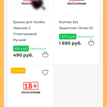
Ершик для Колбы
Колпак Ess
Черный С
Защитная Сетка V2
Пластиковой
1 572 руб.
премиум
Ручкой
1 690 руб.
456 руб.
премиум
ke
К
490 руб.
H
G
К
Хит продаж
1
п
1