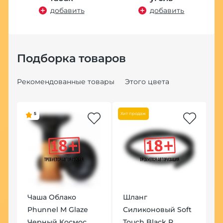
добавить
добавить
Подборка товаров
Рекомендованные товары
Этого цвета
5
Хит продаж
el
Чаша Облако
Шланг
К
Phunnel M Glaze
Силиконовый Soft
H
Черный Космос
Touch Black R
W