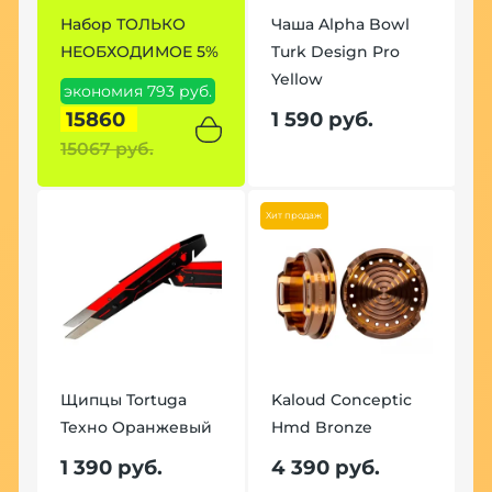
Набор ТОЛЬКО
Чаша Alpha Bowl
Н
НЕОБХОДИМОЕ 5%
Turk Design Pro
7
Yellow
экономия 793 руб.
э
15860
1 590 руб.
15067 руб.
2
Хит продаж
Щипцы Tortuga
Kaloud Conceptic
Щ
Техно Оранжевый
Hmd Bronze
Т
1 390 руб.
4 390 руб.
1