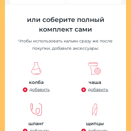
Хит
или соберите полный
комплект сами
Чтобы использовать кальян сразу же после
покупки, добавьте аксессуары:
П
д
6
колба
чаша
добавить
добавить
шланг
щипцы
добавить
добавить