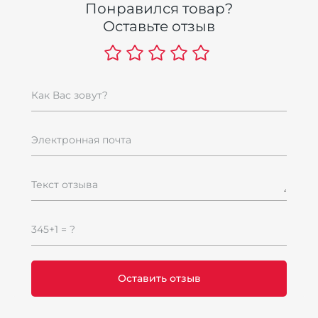
Понравился товар?
д
Оставьте отзыв
6
6
Как Вас зовут?
Электронная почта
Текст отзыва
К
345+1 = ?
Ш
1
1
te