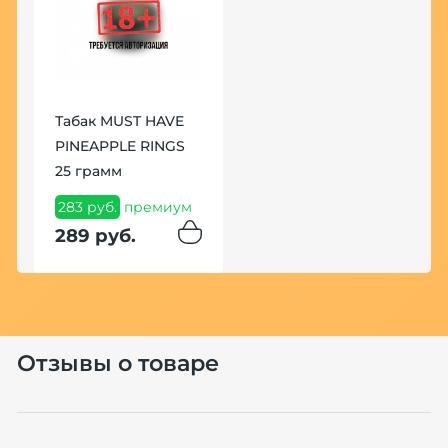
el
Табак MUST HAVE
Ч
PINEAPPLE RINGS
С
25 грамм
9
283 руб.
премиум
9
289 руб.
Хит
Отзывы о товаре
П