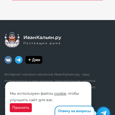
ИванКальян.ру
Поставщик дыма
Интернет-магазин кальянов ИванКальян.ру - ваш
путеводитель в мир кальяна. Накопительная система
скидок, промокоды, акции. Удобный личный кабинет.
Мы используем файлы
cookie
, чтобы
улучшить сайт для вас
* мы не осуществляем дистанционную продажу
табачной продукции розничным клиентам
Принять
Отвечу на вопросы