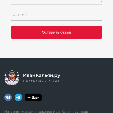
345+1 = ?
ИванКальян.ру
Поставщик дыма
Интернет-магазин кальянов ИванКальян.ру - ваш