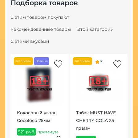
Подборка товаров
С этим товаром покупают
Рекомендованные товары
Этой категории
С этими вкусами
Хит продаж
Новинка
Хит продаж
5
По
Кокосовый уголь
Табак MUST HAVE
Ч
Cocoloco 25мм
CHERRY COLA 25
W
грамм
B
921 руб.
премиум