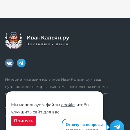
ИванКальян.ру
Поставщик дыма
Интернет-магазин кальянов ИванКальян.ру - ваш
путеводитель в мир кальяна. Накопительная система
скидок, промокоды, акции. Удобный личный кабинет.
Мы используем файлы
cookie
, чтобы
* мы не осуществляем дистанционную продажу
улучшить сайт для вас
табачной продукции розничным клиентам
Принять
Отвечу на вопросы