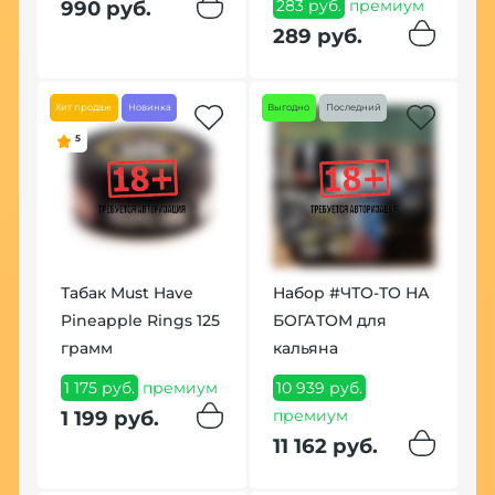
ум
283 руб.
премиум
1
990 руб.
289 руб.
1
Хит продаж
Новинка
Выгодно
Последний
Хит
5
00
Табак Must Have
Набор #ЧТО-ТО НА
У
Pineapple Rings 125
БОГАТОМ для
К
грамм
кальяна
(
ум
1 175 руб.
премиум
10 939 руб.
7
премиум
1 199 руб.
8
11 162 руб.
По