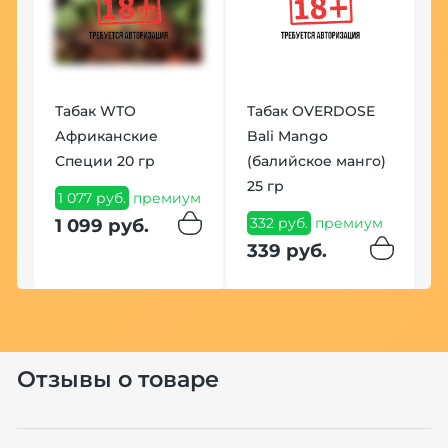
К
м
Ш
Табак WTO
Табак OVERDOSE
м
1
Африканские
Bali Mango
1
Специи 20 гр
(балийское манго)
25 гр
1 077 руб.
премиум
332 руб.
премиум
1 099 руб.
339 руб.
Отзывы о товаре