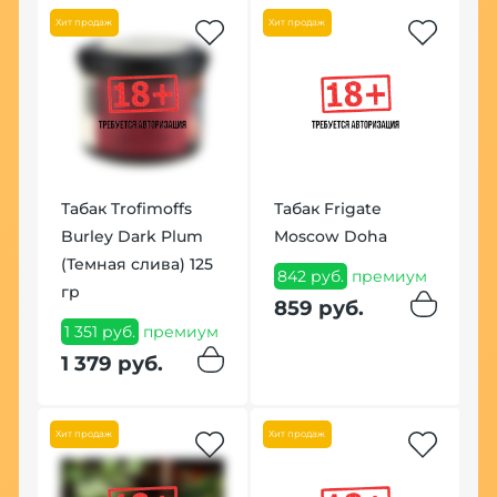
Хит продаж
Хит продаж
%
В
Табак Trofimoffs
Табак Frigate
F
Burley Dark Plum
Moscow Doha
1
(Темная слива) 125
ум
842 руб.
премиум
1
гр
859 руб.
1 351 руб.
премиум
1 379 руб.
Хит продаж
Хит продаж