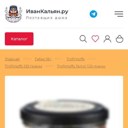
Добавлено максимальное кол-во товара
Товар добавлен в избранное
Товар удален из избранного
Товар добавлен в корзину
Промокод скопирован
ИванКальян.ру
Поставщик дыма
Каталог
Главная
Табак 18+
Trofimoffs
Trofimoffs 125 грамм
Trofimoffs Terror 125 грамм