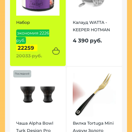
Набор
Калауд WATTA -
KEEPER HOTMAN
экономия 2226
4 390 руб.
руб.
22259
20033 руб.
Последний
Чаша Alpha Bowl
Вилка Tortuga Mini
Turk Design Pro
Аурум Золото