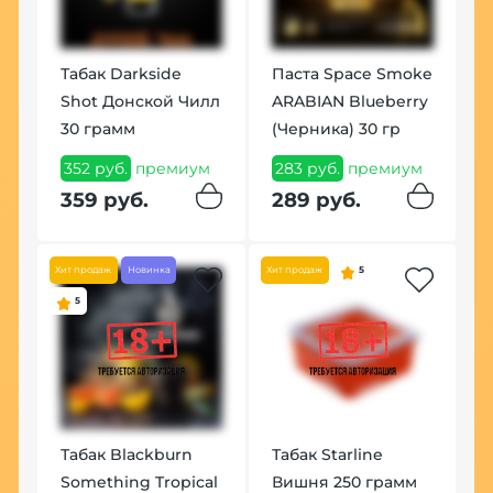
Табак Darkside
Паста Space Smoke
Ч
Shot Донской Чилл
ARABIAN Blueberry
R
30 грамм
(Черника) 30 гр
(
352 руб.
премиум
283 руб.
премиум
1
ум
359 руб.
289 руб.
1
Хит продаж
Новинка
Хит продаж
5
Хит
5
Табак Blackburn
Табак Starline
У
Something Tropical
Вишня 250 грамм
К