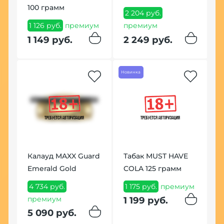
100 грамм
(
2 204 руб.
м
1 126 руб.
премиум
премиум
7
м
1 149 руб.
2 249 руб.
8
Новинка
Калауд MAXX Guard
Табак MUST HAVE
В
Emerald Gold
COLA 125 грамм
F
l
4 734 руб.
1 175 руб.
премиум
1
д
премиум
1 199 руб.
1
м
5 090 руб.
м