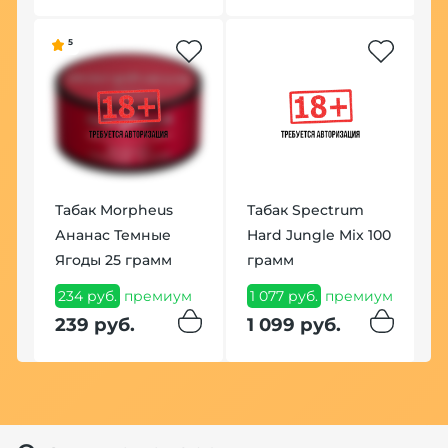
5
По
Табак Morpheus
Табак Spectrum
К
Ананас Темные
Hard Jungle Mix 100
1
М
Ягоды 25 грамм
грамм
1
234 руб.
премиум
1 077 руб.
премиум
м
239 руб.
1 099 руб.