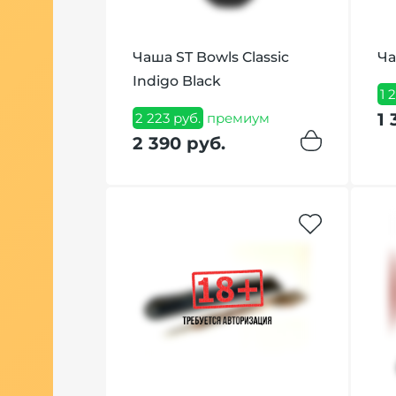
n Mirinda
Чаша ST Bowls Classic
Ча
гр
Indigo Black
1 
1 
ум
2 223 руб.
премиум
2 390 руб.