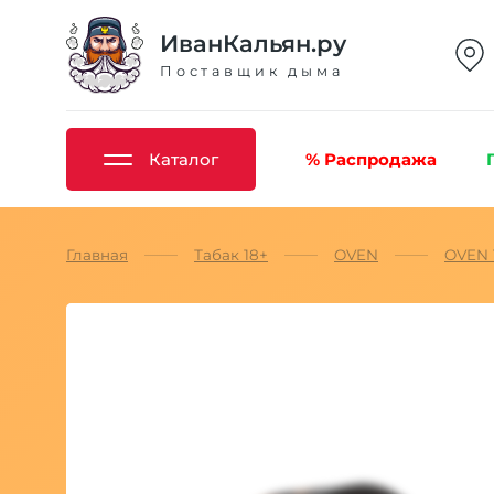
ИванКальян.ру
Поставщик дыма
Каталог
% Распродажа
Главная
Табак 18+
OVEN
OVEN 