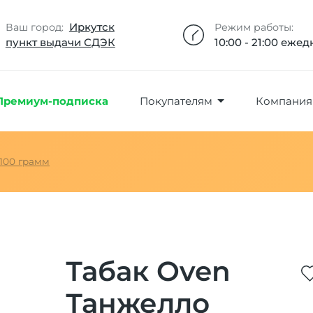
Добавлено максимальное кол-во товара
Товар добавлен в избранное
Товар удален из избранного
Товар добавлен в корзину
Промокод скопирован
Иркутск
Ваш город:
Режим работы:
пункт выдачи СДЭК
10:00 - 21:00 еже
Премиум-подписка
Покупателям
Компания
100 грамм
Табак Oven
Танжелло