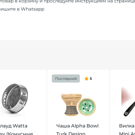
товар в корзину и проследуйте инструкциям на страниц
пишите в
Whatsapp
Последний
5
лауд Watta
Чаша Alpha Bowl
Вилка
sy (Конусные
Turk Design
Mini 