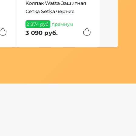
Колпак Watta Защитная
Сетка Setka черная
Табак Ove
Sunny Apri
2 874 руб.
премиум
3 090 руб.
1 028 руб.
п
1 049 ру