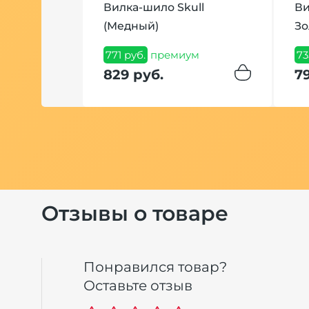
Mango
Вилка-шило Skull
Ви
грамм
(Медный)
Зо
ум
771 руб.
премиум
73
829 руб.
7
Отзывы о товаре
Понравился товар?
Оставьте отзыв