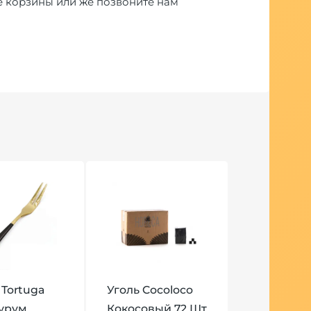
е корзины или же позвоните нам
 Tortuga
Уголь Cocoloco
Аурум
Кокосовый 72 Шт