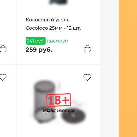
Кокосовый уголь
Табак Ov
Cocoloco 25мм - 12 шт.
Ром Cherr
грамм
241 руб.
премиум
259 руб.
1 028 руб.
п
1 049 ру