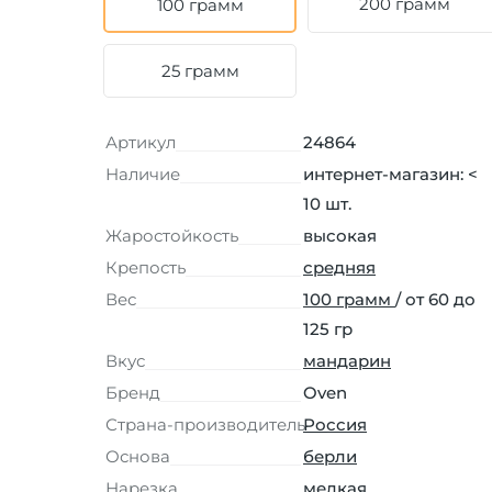
200 грамм
100 грамм
25 грамм
Артикул
24864
Наличие
интернет-магазин: <
10 шт.
Жаростойкость
высокая
Крепость
средняя
Вес
100 грамм
/ от 60 до
125 гр
Вкус
мандарин
Бренд
Oven
Страна-производитель
Россия
Основа
берли
Нарезка
мелкая