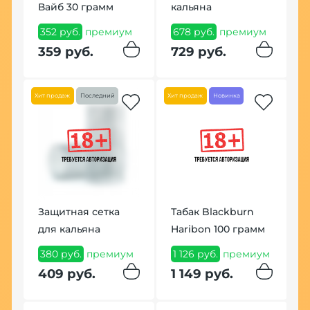
Вайб 30 грамм
кальяна
п
352 руб.
премиум
678 руб.
премиум
1
359 руб.
729 руб.
Хит продаж
Последний
Хит продаж
Новинка
ад
В
0
Защитная сетка
Табак Blackburn
F
для кальяна
Haribon 100 грамм
1
м
380 руб.
премиум
1 126 руб.
премиум
1
409 руб.
1 149 руб.