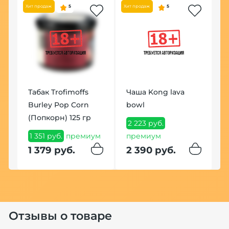
Хит продаж
5
Хит продаж
5
По
Табак Trofimoffs
Чаша Kong lava
К
ая
Burley Pop Corn
bowl
1
(Попкорн) 125 гр
2 223 руб.
1
1 351 руб.
премиум
премиум
1 379 руб.
2 390 руб.
ум
Отзывы о товаре