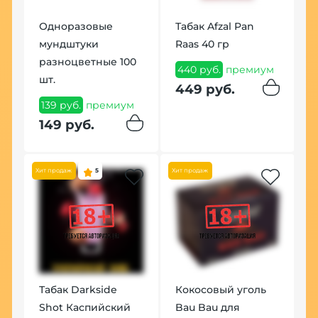
Одноразовые
Табак Afzal Pan
Ч
мундштуки
Raas 40 гр
B
разноцветные 100
ум
440 руб.
премиум
1
шт.
449 руб.
1
139 руб.
премиум
149 руб.
Хит продаж
5
Хит продаж
У
К
Табак Darkside
Кокосовый уголь
(
Shot Каспийский
Bau Bau для
м
1