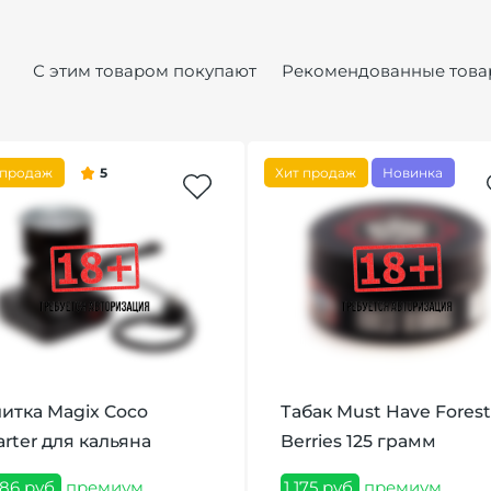
С этим товаром покупают
Рекомендованные това
 продаж
5
Хит продаж
Новинка
итка Magix Coco
Табак Must Have Forest
arter для кальяна
Berries 125 грамм
386 руб.
премиум
1 175 руб.
премиум