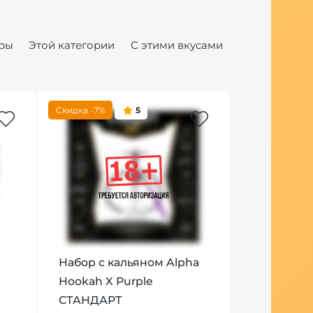
ры
Этой категории
С этими вкусами
Скидка -7%
5
5
Набор с кальяном Alpha
Чаша Alpha
Hookah X Purple
Design (Wh
СТАНДАРТ
1 293 руб.
п