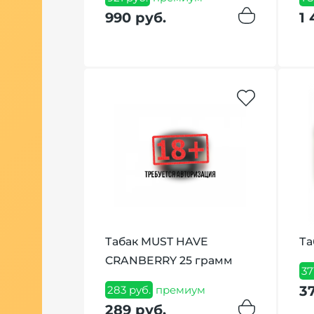
990 руб.
1 
миум
Табак MUST HAVE
Та
nge Tic Tac
CRANBERRY 25 грамм
 Драже
37
3
283 руб.
премиум
289 руб.
ум