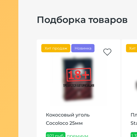
Подборка товаров
Хит продаж
Новинка
Хит
Кокосовый уголь
Пл
онфета 250
Cocoloco 25мм
St
921 руб.
премиум
1 