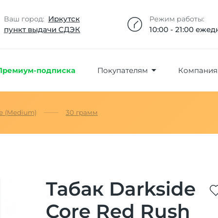
Добавлено максимальное кол-во товара
Товар добавлен в избранное
Товар удален из избранного
Товар добавлен в корзину
Промокод скопирован
Иркутск
Ваш город:
Режим работы:
пункт выдачи СДЭК
10:00 - 21:00 еже
Премиум-подписка
Покупателям
Компания
e (Medium)
30 грамм
Табак Darkside
Core Red Rush