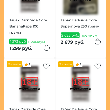
Табак Dark Side Core
Табак Darkside Core
BananaPapa 100
Supernova 250 грамм
грамм
2 625 руб.
премиум
1 273 руб.
премиум
2 679 руб.
1 299 руб.
Хит продаж
5
Хит продаж
5
Табак Darkside Core
Табак Darkside Core