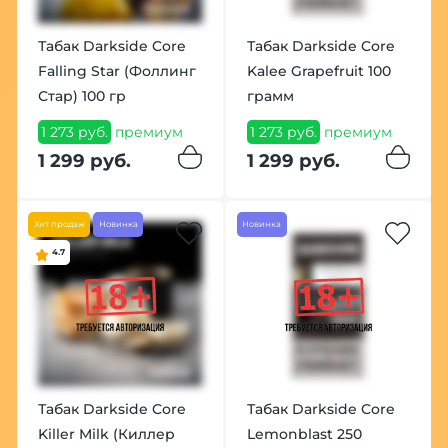
Табак Darkside Core
Табак Darkside Core
Falling Star (Фоллинг
Kalee Grapefruit 100
Стар) 100 гр
грамм
1 273 руб.
премиум
1 273 руб.
премиум
1 299 руб.
1 299 руб.
Хит продаж
Новинка
Новинка
4.7
Табак Darkside Core
Табак Darkside Core
Killer Milk (Киллер
Lemonblast 250