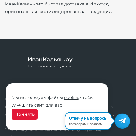
ИванКальян - это быстрая доставка в Иркутск,
оригинальная сертифицированная продукция.
ИванКальян.ру
Поставщик дыма
Мы используем файлы
cookie
, чтобы
Интернет-магазин кальянов ИванКальян.ру - ваш
улучшить сайт для вас
путеводитель в мир кальяна. Накопительная система
Принять
скидок, промокоды, акции. Удобный личный кабинет.
Отвечу на вопросы
по товарам и заказам
* мы не осуществляем дистанционную продажу