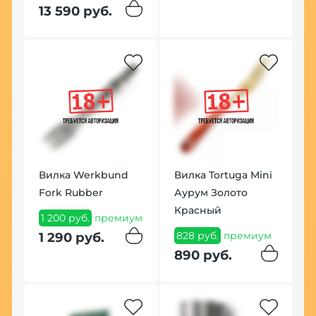
1
13 590 руб.
п
1
Вилка Werkbund
Вилка Tortuga Mini
Fork Rubber
Аурум Золото
Красный
Т
1 200 руб.
премиум
C
828 руб.
премиум
1 290 руб.
г
890 руб.
1
п
1