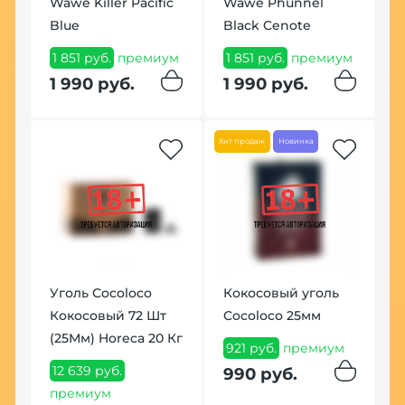
Wawe Killer Pacific
Wawe Phunnel
C
Blue
Black Cenote
(
1 851 руб.
премиум
1 851 руб.
премиум
1
п
1 990 руб.
1 990 руб.
1
Хит продаж
Новинка
Уголь Cocoloco
Кокосовый уголь
Кокосовый 72 Шт
Cocoloco 25мм
(25Мм) Horeca 20 Кг
Т
921 руб.
премиум
C
12 639 руб.
990 руб.
6
премиум