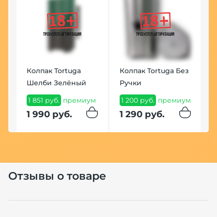
Но
Колпак Tortuga
Колпак Tortuga Без
Шелби Зелёный
Ручки
1 851 руб.
премиум
1 200 руб.
премиум
Т
1 990 руб.
1 290 руб.
P
(
1
п
1
Отзывы о товаре