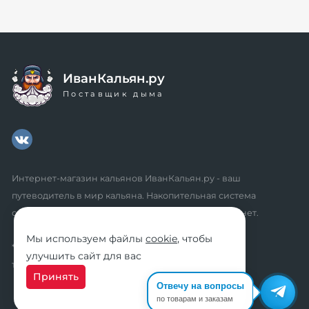
ИванКальян.ру
Поставщик дыма
Интернет-магазин кальянов ИванКальян.ру - ваш
путеводитель в мир кальяна. Накопительная система
скидок, промокоды, акции. Удобный личный кабинет.
Мы используем файлы
cookie
, чтобы
* мы не осуществляем дистанционную продажу
улучшить сайт для вас
табачной продукции розничным клиентам
Принять
Отвечу на вопросы
по товарам и заказам