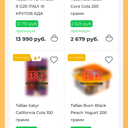
it
9 G20 ITALY IX
Core Cola 250
К
КРУГОВ АДА
грамм
B
к
13 710 руб.
2 625 руб.
премиум
премиум
6
13 990 руб.
2 679 руб.
7
Хит продаж
5
Хит продаж
Табак Satyr
Табак Burn Black
В
California Cola 100
Peach Yogurt 200
(
да
грамм
грамм
7