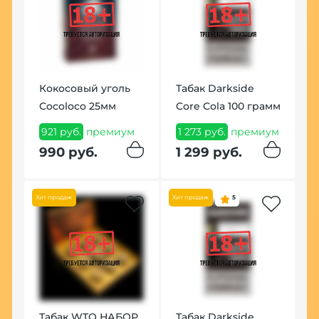
Кокосовый уголь
Табак Darkside
Ч
Cocoloco 25мм
Core Cola 100 грамм
Б
К
921 руб.
премиум
1 273 руб.
премиум
м
8
990 руб.
1 299 руб.
8
Хит продаж
Хит продаж
5
Хит
Табак WTO НАБОР
Табак Darkside