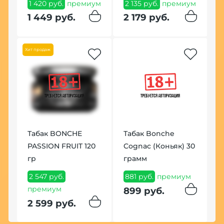
1 420 руб.
премиум
2 135 руб.
премиум
8
1 449 руб.
2 179 руб.
ум
По
Хит продаж
К
Табак BONCHE
Табак Bonche
H
PASSION FRUIT 120
Cognac (Коньяк) 30
1
гр
грамм
1
2 547 руб.
881 руб.
премиум
премиум
899 руб.
т
2 599 руб.