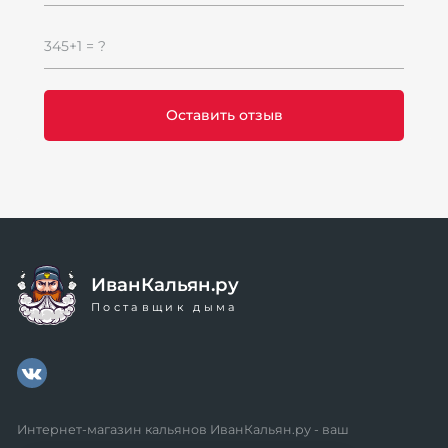
345+1 = ?
ИванКальян.ру
Поставщик дыма
Интернет-магазин кальянов ИванКальян.ру - ваш