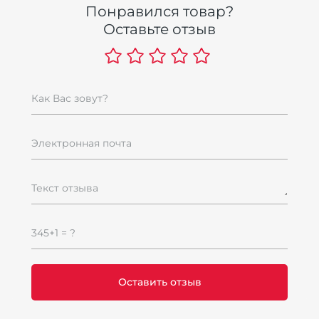
Понравился товар?
Оставьте отзыв
it
В
А
7
7
Как Вас зовут?
Электронная почта
Текст отзыва
345+1 = ?
К
K