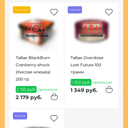
Хит продаж
Новинка
Табак BlackBurn
Табак Overdose
Ч
a
Cranberry shock
Lost Futura 100
K
(Кислая клюква)
грамм
2
200 гр
м
1 322 руб.
премиум
2
2 135 руб.
премиум
1 349 руб.
2 179 руб.
Новинка
Хит