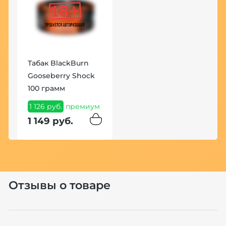
Табак BlackBurn
У
Gooseberry Shock
К
100 грамм
(
1 126 руб.
премиум
7
1 149 руб.
8
Отзывы о товаре