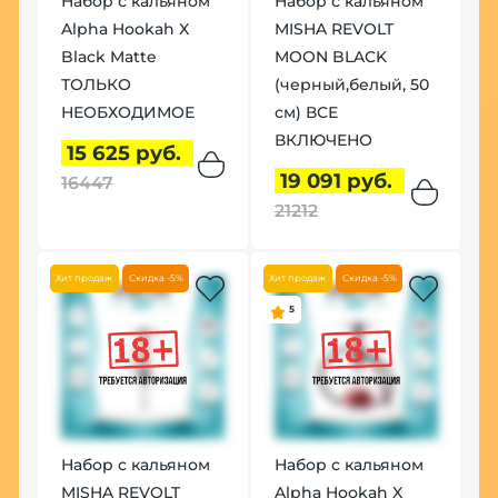
Набор с кальяном
Набор с кальяном
Alpha Hookah X
MISHA REVOLT
Black Matte
MOON BLACK
ТОЛЬКО
(черный,белый, 50
НЕОБХОДИМОЕ
см) ВСЕ
ВКЛЮЧЕНО
15 625 руб.
19 091 руб.
16447
21212
Хит продаж
Скидка -5%
Хит продаж
Скидка -5%
5
Набор с кальяном
Набор с кальяном
MISHA REVOLT
Alpha Hookah X