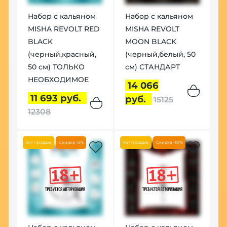
Набор с кальяном
Набор с кальяном
MISHA REVOLT RED
MISHA REVOLT
BLACK
MOON BLACK
(черный,красный,
(черный,белый, 50
50 см) ТОЛЬКО
см) СТАНДАРТ
НЕОБХОДИМОЕ
14 066
11 693 руб.
руб.
15125
12308
Хит продаж
Скидка -5%
Хит продаж
Скидка -10%