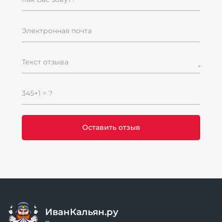
Электронная почта
Текст отзыва
345+1 = ?
ИванКальян.ру