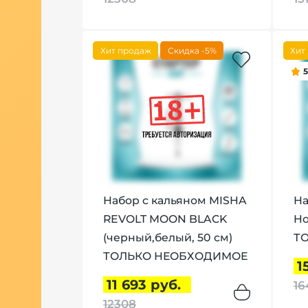
Хит продаж
Скидка -5%
Хит
Набор с кальяном MISHA
На
REVOLT MOON BLACK
Ho
(черный,белый, 50 см)
Т
ТОЛЬКО НЕОБХОДИМОЕ
1
11 693 руб.
16
12308