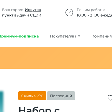
Добавлено максимальное кол-во товара
Товар добавлен в избранное
Товар удален из избранного
Товар добавлен в корзину
Промокод скопирован
Иркутск
Ваш город:
Режим работы:
пункт выдачи СДЭК
10:00 - 21:00 еже
Премиум-подписка
Покупателям
Компания
Скидка -5%
Последний
Набор с