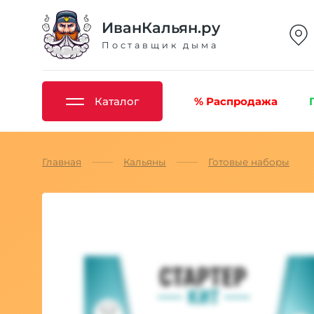
ИванКальян.ру
Поставщик дыма
Каталог
% Распродажа
Главная
Кальяны
Готовые наборы