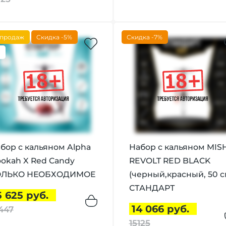
 продаж
Скидка -5%
Скидка -7%
5
бор с кальяном Alpha
Набор с кальяном MIS
okah X Red Candy
REVOLT RED BLACK
ОЛЬКО НЕОБХОДИМОЕ
(черный,красный, 50 с
СТАНДАРТ
5 625 руб.
14 066 руб.
447
15125