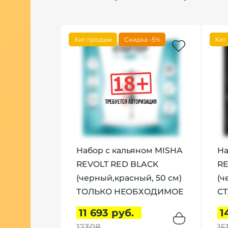
Хит продаж
Скидка -5%
Хит
Набор с кальяном MISHA
На
REVOLT RED BLACK
RE
(черный,красный, 50 см)
(ч
ТОЛЬКО НЕОБХОДИМОЕ
С
11 693 руб.
1
12308
15