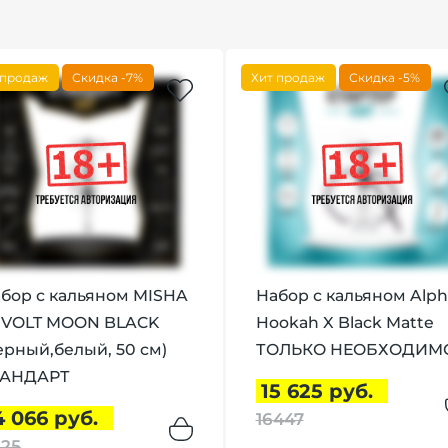
 продаж
Скидка -7%
Хит продаж
Скидка -5%
бор с кальяном MISHA
Набор с кальяном Alph
VOLT MOON BLACK
Hookah X Black Matte
ерный,белый, 50 см)
ТОЛЬКО НЕОБХОДИМ
ТАНДАРТ
15 625 руб.
4 066 руб.
16447
125