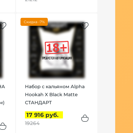
Скидка -7%
HA
Набор с кальяном Alpha
Hookah X Black Matte
м)
СТАНДАРТ
17 916 руб.
19264