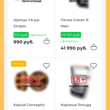
Щипцы Y.k.a.p.
Печка Vulcan R
Stripes
Maxi
К
921 руб.
премиум
39 051 руб.
S
премиум
990 руб.
Ч
41 990 руб.
с
8
Хит продаж
8
По
Kaloud Conceptic
Корзина Tortuga