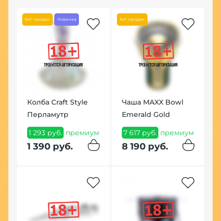
Хит продаж
Новинка
Хит продаж
Колба Craft Style
Чаша MAXX Bowl
К
Перламутр
Emerald Gold
S
S
1 293 руб.
премиум
7 617 руб.
премиум
1
1 390 руб.
8 190 руб.
п
1
По