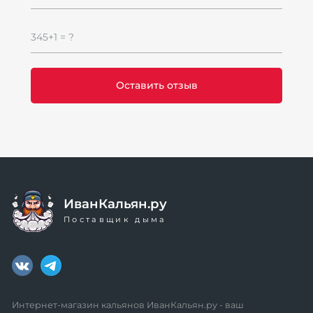
345+1 = ?
ИванКальян.ру
Поставщик дыма
Интернет-магазин кальянов ИванКальян.ру - ваш