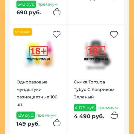
S
642 руб.
премиум
2
690 руб.
п
2
Хит продаж
Одноразовые
Сумка Tortuga
мундштуки
Тубус С Ковриком
разноцветные 100
Зеленый
шт.
4 176 руб.
премиум
139 руб.
премиум
4 490 руб.
149 руб.