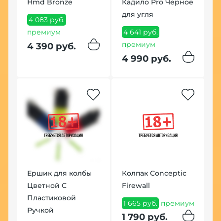
Hmd Bronze
Кадило Pro Черное
для угля
4 083 руб.
К
премиум
4 641 руб.
ec
S
премиум
4 390 руб.
C
4 990 руб.
G
8
8
Ершик для колбы
Колпак Conceptic
Цветной С
Firewall
Пластиковой
1 665 руб.
премиум
Ручкой
К
1 790 руб.