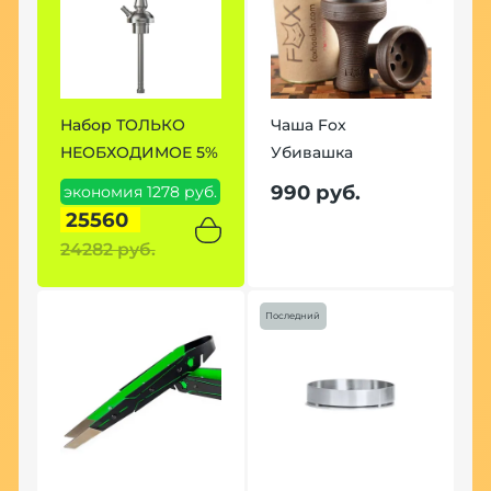
Набор ТОЛЬКО
Чаша Fox
Н
НЕОБХОДИМОЕ 5%
Убивашка
7
990 руб.
экономия 1278 руб.
э
25560
р
24282 руб.
2
Последний