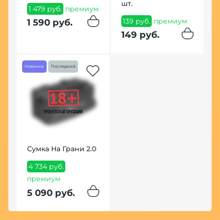
шт.
1 479 руб.
премиум
п
139 руб.
премиум
1 590 руб.
2
149 руб.
Новинка
Последний
Сумка На Грани 2.0
4 734 руб.
премиум
5 090 руб.