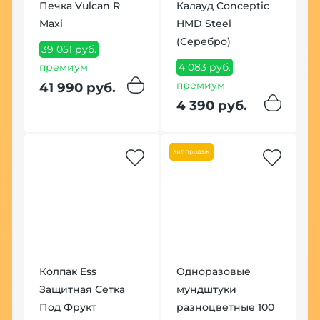
Печка Vulcan R
Калауд Conceptic
Maxi
HMD Steel
К
(Серебро)
M
39 051 руб.
премиум
4 083 руб.
1
премиум
п
41 990 руб.
4 390 руб.
1
Хит продаж
Колпак Ess
Одноразовые
К
Защитная Сетка
мундштуки
M
Под Фрукт
разноцветные 100
2