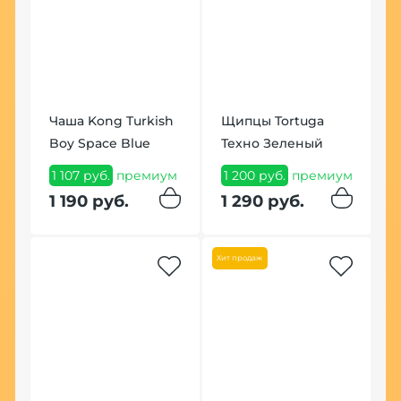
Чаша Kong Turkish
Щипцы Tortuga
К
Boy Space Blue
Техно Зеленый
C
1 107 руб.
премиум
1 200 руб.
премиум
3
п
1 190 руб.
1 290 руб.
3
Хит продаж