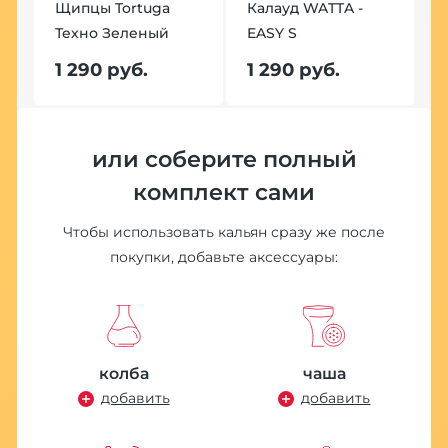
Щипцы Tortuga
Калауд WATTA -
Техно Зеленый
EASY S
Щ
Т
1 290 руб.
1 290 руб.
1
или соберите полный
Хит
комплект сами
Чтобы использовать кальян сразу же после
покупки, добавьте аксессуары:
П
S
колба
чаша
1
добавить
добавить