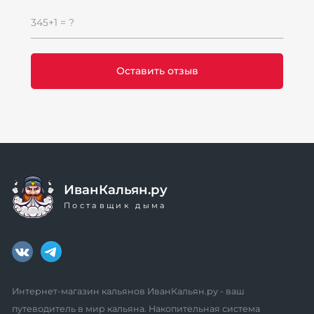
345+1 = ?
ИванКальян.ру
Поставщик дыма
Интернет-магазин кальянов ИванКальян.ру - ваш
путеводитель в мир кальяна. Накопительная система