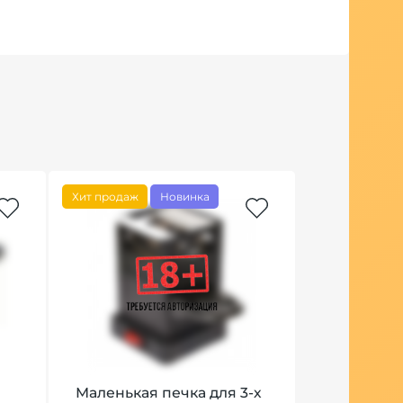
Хит продаж
Новинка
Маленькая печка для 3-х
Кальян Mak