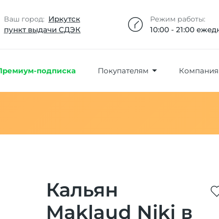
Добавлено максимальное кол-во товара
Товар добавлен в избранное
Товар удален из избранного
Товар добавлен в корзину
Промокод скопирован
Иркутск
Ваш город:
Режим работы:
пункт выдачи СДЭК
10:00 - 21:00 еже
Премиум-подписка
Покупателям
Компания
Кальян
Maklaud Niki в