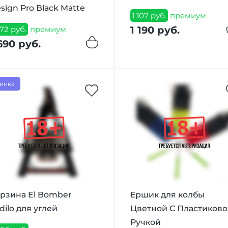
sign Pro Black Matte
1 107 руб.
премиум
1 190 руб.
572 руб.
премиум
690 руб.
инка
рзина El Bomber
Ершик для колбы
dilo для углей
Цветной С Пластиково
Ручкой