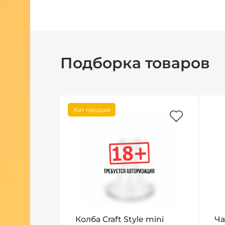
Подборка товаров
Хит продаж
d Gorun
Колба Craft Style mini
Ча