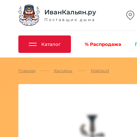
ИванКальян.ру
Поставщик дыма
Каталог
% Распродажа
Главная
Кальяны
Maklaud