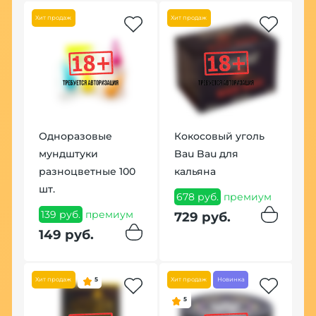
Хит продаж
Хит продаж
Одноразовые
Кокосовый уголь
Ч
ut
мундштуки
Bau Bau для
М
разноцветные 100
кальяна
6
шт.
678 руб.
премиум
6
139 руб.
премиум
729 руб.
149 руб.
Хит продаж
5
Хит продаж
Новинка
5