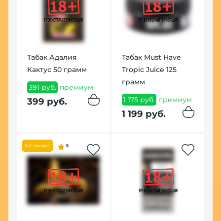
У
К
Табак Адалия
Табак Must Have
(
го
Кактус 50 грамм
Tropic Juice 125
1
грамм
391 руб.
премиум
п
м
1 175 руб.
премиум
399 руб.
1
1 199 руб.
Хит продаж
5
В