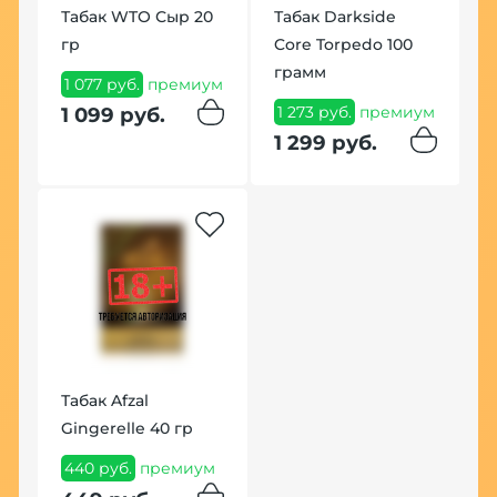
Табак WTO Сыр 20
Табак Darkside
F
мм
гр
Core Torpedo 100
1
грамм
1 077 руб.
премиум
1
1 273 руб.
премиум
1 099 руб.
1 299 руб.
По
К
H
Табак Afzal
W
ol
Gingerelle 40 гр
1
440 руб.
премиум
1