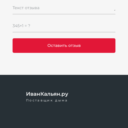
Текст отзыва
345+1 = ?
ИванКальян.ру
Поставщик дыма