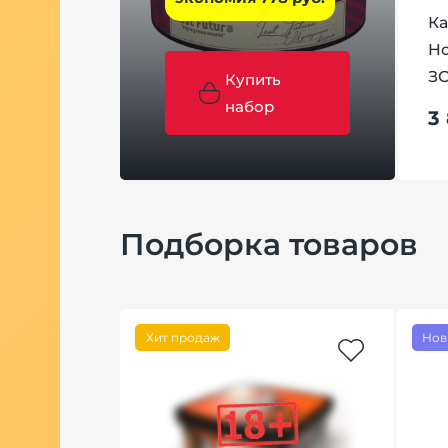
Ка
H
З
Купить
набор
3
Подборка товаров
Хит продаж
Нов