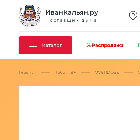
ИванКальян.ру
Поставщик дыма
Каталог
% Распродажа
Главная
Табак 18+
OVERDOSE