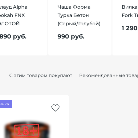
лауд Alpha
Чаша Форма
Вилка
ookah FNX
Турка Бетон
Fork T
ОЛОТОЙ
(Серый/Голубой)
1 290
 890 руб.
990 руб.
С этим товаром покупают
Рекомендованные това
инка