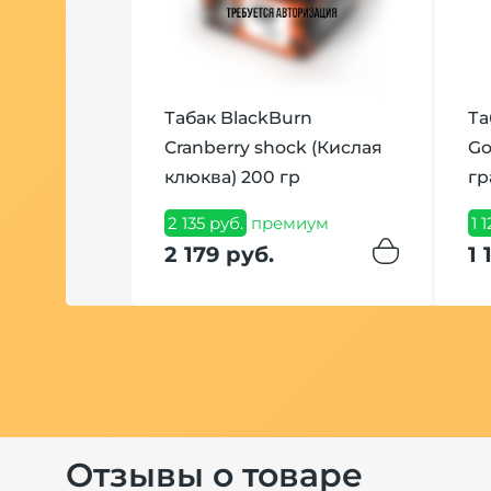
ый
Табак BlackBurn
Та
Вишня 40
Cranberry shock (Кислая
Go
клюква) 200 гр
г
ум
2 135 руб.
премиум
1 
2 179 руб.
1 
Отзывы о товаре