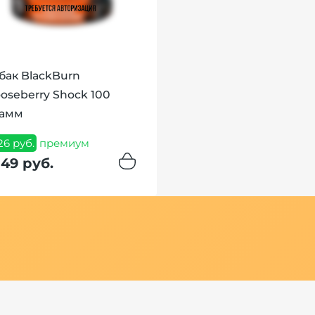
бак BlackBurn
oseberry Shock 100
рамм
126 руб.
премиум
149 руб.