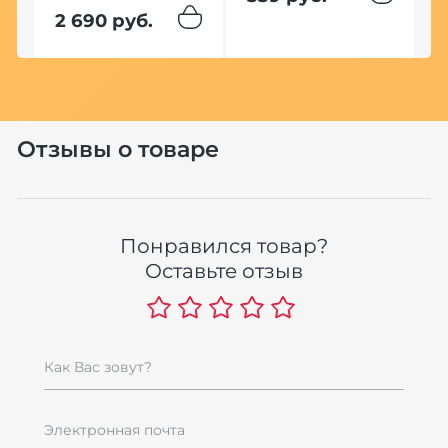
2 690 руб.
Отзывы о товаре
l
В
Понравился товар?
F
Оставьте отзыв
1
м
1
Как Вас зовут?
По
Электронная почта