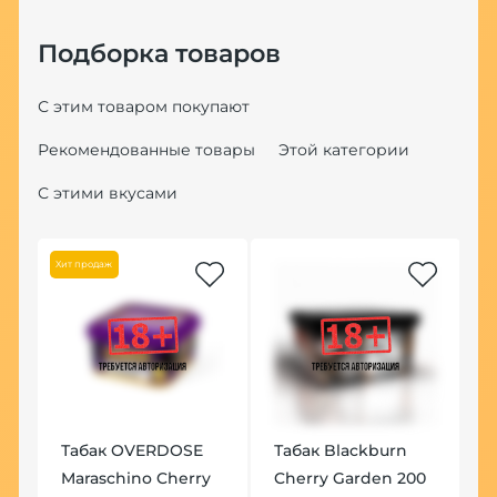
Подборка товаров
С этим товаром покупают
Рекомендованные товары
Этой категории
С этими вкусами
Хит продаж
Но
a
Табак OVERDOSE
Табак Blackburn
Ч
Maraschino Cherry
Cherry Garden 200
P