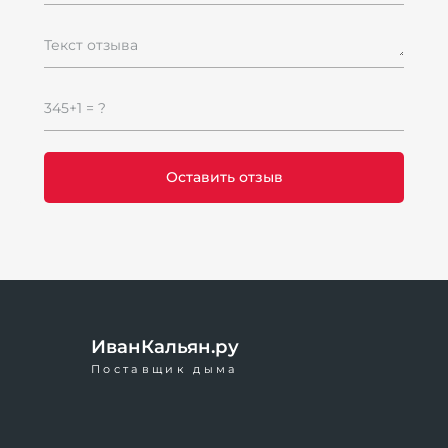
Текст отзыва
К
345+1 = ?
H
1
1
м
ИванКальян.ру
Поставщик дыма