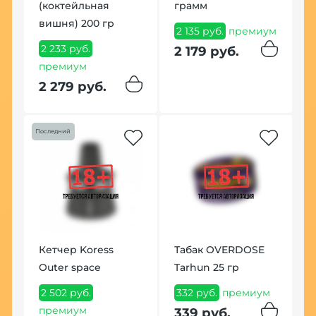
(коктейльная
грамм
С
вишня) 200 гр
М
м
2 135 руб.
премиум
2 233 руб.
1
2 179 руб.
премиум
1
2 279 руб.
Хит
Последний
К
Кетчер Koress
Табак OVERDOSE
B
Outer space
Tarhun 25 гр
к
2 502 руб.
332 руб.
премиум
6
премиум
339 руб.
7